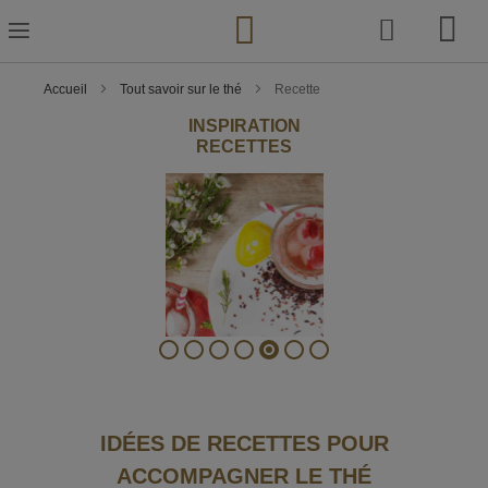
Skip
to
Content
Accueil
Tout savoir sur le thé
Recette
INSPIRATION
RECETTES
IDÉES DE RECETTES POUR
ACCOMPAGNER LE THÉ