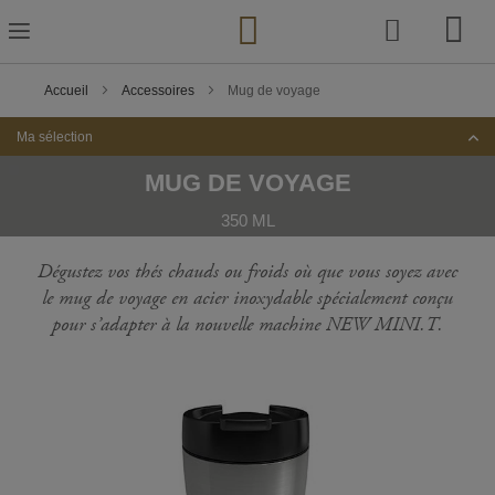
Skip
to
Content
Accueil
Accessoires
Mug de voyage
Ma sélection
MUG DE VOYAGE
350 ML
Dégustez vos thés chauds ou froids où que vous soyez avec
le mug de voyage en acier inoxydable spécialement conçu
pour s’adapter à la nouvelle machine NEW MINI.T.
Passer
à
la
fin
de
la