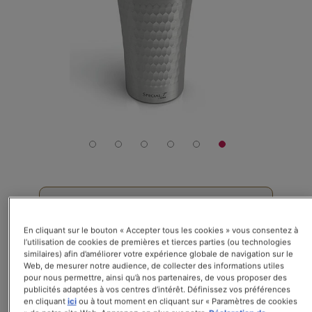
galerie
d’images
19,00 €
TVA incluse et livraison non-incluse
En cliquant sur le bouton « Accepter tous les cookies » vous consentez à
l’utilisation de cookies de premières et tierces parties (ou technologies
Mug de voyage en acier inoxydable (350
similaires) afin d’améliorer votre expérience globale de navigation sur le
ml).
Web, de mesurer notre audience, de collecter des informations utiles
pour nous permettre, ainsi qu’à nos partenaires, de vous proposer des
- Diamètre : 65-80mm
publicités adaptées à vos centres d’intérêt. Définissez vos préférences
- Hauteur : 170mm
en cliquant
ici
ou à tout moment en cliquant sur « Paramètres de cookies