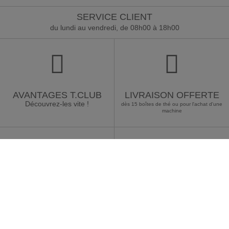
SERVICE CLIENT
du lundi au vendredi, de 08h00 à 18h00
AVANTAGES T.CLUB
LIVRAISON OFFERTE
Découvrez-les vite !
dès 15 boîtes de thé ou pour l'achat d'une
machine
PAIEMENT
SERVICE MACHINE
100% sécurisé
pour vous accompagner dans
son utilisation