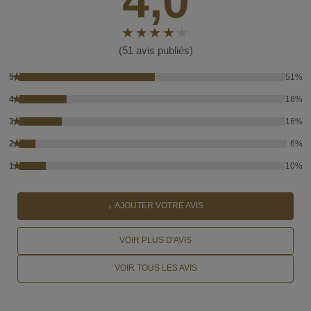
4,0
(51 avis publiés)
★
5
51%
★
4
18%
★
3
16%
★
2
6%
★
1
10%
AJOUTER VOTRE AVIS
VOIR PLUS D'AVIS
VOIR TOUS LES AVIS