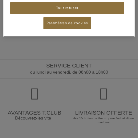
Tout refuser
Paramètres de cookies
Edge
Firefox
Chrome
SERVICE CLIENT
du lundi au vendredi, de 08h00 à 18h00
AVANTAGES T.CLUB
LIVRAISON OFFERTE
Découvrez-les vite !
dès 15 boîtes de thé ou pour l'achat d'une
machine