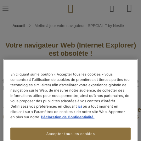
Skip
to
Content
Accueil
Mettre à jour votre navigateur - SPECIAL.T by Nestlé
Votre navigateur Web (Internet Explorer)
est obsolète !
Nous avons détecté que vous utilisez un
navigateur non supporté ce qui peut vous
empêcher d'accéder à certaines
En cliquant sur le bouton « Accepter tous les cookies » vous
consentez à l’utilisation de cookies de premières et tierces parties (ou
fonctionnalités du site. Il est recommandé de
technologies similaires) afin d’améliorer votre expérience globale de
mettre à jour votre navigateur pour améliorer
navigation sur le Web, de mesurer notre audience, de collecter des
votre expérience SPECIAL.T.
informations utiles pour nous permettre, ainsi qu’à nos partenaires, de
vous proposer des publicités adaptées à vos centres d’intérêt.
Définissez vos préférences en cliquant
ici
ou à tout moment en
Vous pouvez télécharger la version actualisée
cliquant sur « Paramètres de cookies » de notre site Web. Apprenez-
de l'un de ces excellents navigateurs gratuits
en plus sur notre
Déclaration de Confidentialité.
:
Accepter tous les cookies