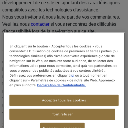
développement de ce site en ajoutant des caractéristiques
compatibles avec les technologies d'assistance.
Nous vous invitons à nous faire part de vos commentaires.
Veuillez nous
contacter
si vous rencontrez des difficultés
d'accessibilité lors de la navigation sur ce site.
En cliquant sur le bouton « Accepter tous les cookies » vous
1. État de conformité
consentez à l’utilisation de cookies de premières et tierces parties (ou
technologies similaires) afin d’améliorer votre expérience globale de
navigation sur le Web, de mesurer notre audience, de collecter des
Ce site est partiellement conforme aux Règles pour
informations utiles pour nous permettre, ainsi qu’à nos partenaires, de
l'accessibilité des
contenus Web
(WCAG) 2.1 niveau AA. La
vous proposer des publicités adaptées à vos centres d’intérêt.
Définissez vos préférences en cliquant
ici
ou à tout moment en
mention de conformité partielle indique que certaines
cliquant sur « Paramètres de cookies » de notre site Web. Apprenez-
fonctionnalités ou contenus du site ne respectent pas
en plus sur notre
Déclaration de Confidentialité.
pleinement les exigences de la norme d’accessibilité en
vigueur. Pour les fonctionnalités et contenus susceptibles de
Accepter tous les cookies
ne pas être accessibles, veuillez consulter la section
« Limitations connues » ci-dessous.
Tout refuser
2. Mesures mises en place pour garantir l'accessibilité