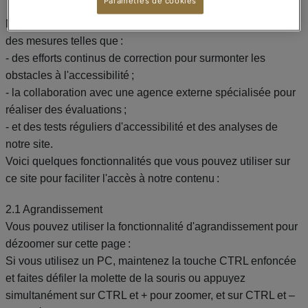
Paramètres de cookies
Nous nous efforçons d'améliorer l'accessibilité en prenant
des mesures telles que :
- des efforts continus de correction pour surmonter les
obstacles à l'accessibilité ;
- la collaboration avec une agence externe spécialisée pour
réaliser des évaluations ;
- et des tests réguliers d'accessibilité et des analyses de
notre site.
Voici quelques fonctionnalités que vous pouvez utiliser sur
ce site pour faciliter l'accès à notre contenu :
2.1 Agrandissement
Vous pouvez utiliser la fonctionnalité d'agrandissement pour
dézoomer sur cette page :
Si vous utilisez un PC, maintenez la touche CTRL enfoncée
et faites défiler la molette de la souris ou appuyez
simultanément sur CTRL et + pour zoomer, et sur CTRL et –