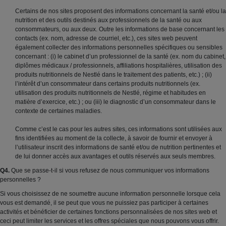
Certains de nos sites proposent des informations concernant la santé et/ou la
nutrition et des outils destinés aux professionnels de la santé ou aux
consommateurs, ou aux deux. Outre les informations de base concernant les
contacts (ex. nom, adresse de courriel, etc.), ces sites web peuvent
également collecter des informations personnelles spécifiques ou sensibles
concernant : (i) le cabinet d’un professionnel de la santé (ex. nom du cabinet,
diplômes médicaux / professionnels, affiliations hospitalières, utilisation des
produits nutritionnels de Nestlé dans le traitement des patients, etc.) ; (ii)
l’intérêt d’un consommateur dans certains produits nutritionnels (ex.
utilisation des produits nutritionnels de Nestlé, régime et habitudes en
matière d’exercice, etc.) ; ou (iii) le diagnostic d’un consommateur dans le
contexte de certaines maladies.
Comme c’est le cas pour les autres sites, ces informations sont utilisées aux
fins identifiées au moment de la collecte, à savoir de fournir et envoyer à
l’utilisateur inscrit des informations de santé et/ou de nutrition pertinentes et
de lui donner accès aux avantages et outils réservés aux seuls membres.
Q4.
Que se passe-t-il si vous refusez de nous communiquer vos informations
personnelles ?
Si vous choisissez de ne soumettre aucune information personnelle lorsque cela
vous est demandé, il se peut que vous ne puissiez pas participer à certaines
activités et bénéficier de certaines fonctions personnalisées de nos sites web et
ceci peut limiter les services et les offres spéciales que nous pouvons vous offrir.