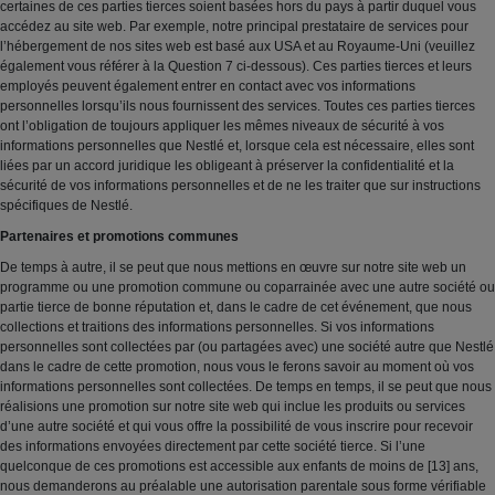
certaines de ces parties tierces soient basées hors du pays à partir duquel vous
accédez au site web. Par exemple, notre principal prestataire de services pour
l’hébergement de nos sites web est basé aux USA et au Royaume-Uni (veuillez
également vous référer à la Question 7 ci-dessous). Ces parties tierces et leurs
employés peuvent également entrer en contact avec vos informations
personnelles lorsqu’ils nous fournissent des services. Toutes ces parties tierces
ont l’obligation de toujours appliquer les mêmes niveaux de sécurité à vos
informations personnelles que Nestlé et, lorsque cela est nécessaire, elles sont
liées par un accord juridique les obligeant à préserver la confidentialité et la
sécurité de vos informations personnelles et de ne les traiter que sur instructions
spécifiques de Nestlé.
Partenaires et promotions communes
De temps à autre, il se peut que nous mettions en œuvre sur notre site web un
programme ou une promotion commune ou coparrainée avec une autre société ou
partie tierce de bonne réputation et, dans le cadre de cet événement, que nous
collections et traitions des informations personnelles. Si vos informations
personnelles sont collectées par (ou partagées avec) une société autre que Nestlé
dans le cadre de cette promotion, nous vous le ferons savoir au moment où vos
informations personnelles sont collectées. De temps en temps, il se peut que nous
réalisions une promotion sur notre site web qui inclue les produits ou services
d’une autre société et qui vous offre la possibilité de vous inscrire pour recevoir
des informations envoyées directement par cette société tierce. Si l’une
quelconque de ces promotions est accessible aux enfants de moins de [13] ans,
nous demanderons au préalable une autorisation parentale sous forme vérifiable