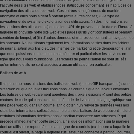
des informations sous la forme de fichiers de journalisation qui enregistrent
l’activité des sites web et établissent des statistiques concernant les habitudes de
navigation des utilisateurs du web. Ces entrées sont générées de manière
anonyme et elles nous aident à obtenir (entre autres choses) (i) le type de
navigateur et de système d’exploitation des utilisateurs, (ii) des informations sur
les sessions des utilisateurs (comme leur URL de provenance, la date et l’heure à
laquelle ils ont visité notre site web et les pages qu’ils y ont consultées et pendant
combien de temps), et (iii) d’autres données similaires concernant la navigation ou
les parcours. Nous utilisons également les informations saisies dans les fichiers
de journalisation aux fins d’études internes de marketing et de démographie, afin
que nous puissions continuellement améliorer et particulariser les services en
ligne que nous vous fournissons. Les fichiers de journalisation ne sont utilisés
qu’en interne et ils ne sont associés à aucun utilisateur en particulier.
Balises de web
Il se peut que nous utilisions des balises de web (ou des GIF transparents) sur nos
sites web ou que nous les incluions dans les courriels que nous vous envoyons.
Les balises de web (également appelées des « pixels espions ») sont des petites
chaînes de code qui constituent une méthode de livraison d’image graphique sur
une page web ou dans un courriel afin d’obtenir un renvoi de données vers nos
sites. Les informations collectées par le biais des balises de web peuvent inclure
certaines informations décrites dans la section consacrée aux adresses IP qui
précède immédiatement cette section, ainsi que des informations sur la manière
dont un utilisateur répond à une campagne de courriels (ex. l’heure à laquelle le
courriel est ouvert, la page à laquelle l’utilisateur se connecte à partir du courriel,