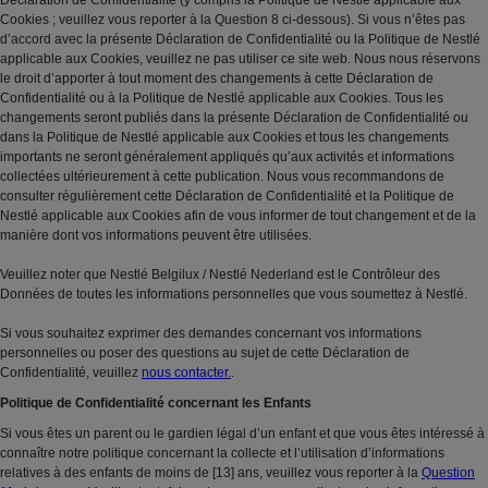
Déclaration de Confidentialité (y compris la Politique de Nestlé applicable aux
Cookies ; veuillez vous reporter à la Question 8 ci-dessous). Si vous n’êtes pas
d’accord avec la présente Déclaration de Confidentialité ou la Politique de Nestlé
applicable aux Cookies, veuillez ne pas utiliser ce site web. Nous nous réservons
le droit d’apporter à tout moment des changements à cette Déclaration de
Confidentialité ou à la Politique de Nestlé applicable aux Cookies. Tous les
changements seront publiés dans la présente Déclaration de Confidentialité ou
dans la Politique de Nestlé applicable aux Cookies et tous les changements
importants ne seront généralement appliqués qu’aux activités et informations
collectées ultérieurement à cette publication. Nous vous recommandons de
consulter régulièrement cette Déclaration de Confidentialité et la Politique de
Nestlé applicable aux Cookies afin de vous informer de tout changement et de la
manière dont vos informations peuvent être utilisées.
Veuillez noter que Nestlé Belgilux / Nestlé Nederland est le Contrôleur des
Données de toutes les informations personnelles que vous soumettez à Nestlé.
Si vous souhaitez exprimer des demandes concernant vos informations
personnelles ou poser des questions au sujet de cette Déclaration de
Confidentialité, veuillez
nous contacter.
.
Politique de Confidentialité concernant les Enfants
Si vous êtes un parent ou le gardien légal d’un enfant et que vous êtes intéressé à
connaître notre politique concernant la collecte et l’utilisation d’informations
relatives à des enfants de moins de [13] ans, veuillez vous reporter à la
Question