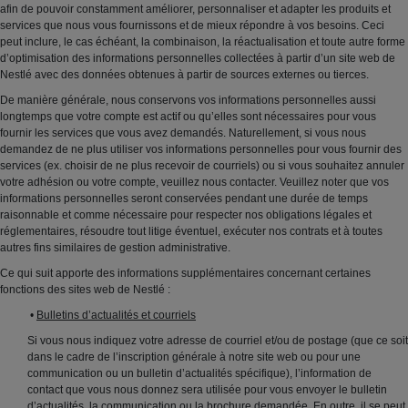
afin de pouvoir constamment améliorer, personnaliser et adapter les produits et
services que nous vous fournissons et de mieux répondre à vos besoins. Ceci
peut inclure, le cas échéant, la combinaison, la réactualisation et toute autre forme
d’optimisation des informations personnelles collectées à partir d’un site web de
Nestlé avec des données obtenues à partir de sources externes ou tierces.
De manière générale, nous conservons vos informations personnelles aussi
longtemps que votre compte est actif ou qu’elles sont nécessaires pour vous
fournir les services que vous avez demandés. Naturellement, si vous nous
demandez de ne plus utiliser vos informations personnelles pour vous fournir des
services (ex. choisir de ne plus recevoir de courriels) ou si vous souhaitez annuler
votre adhésion ou votre compte, veuillez nous contacter. Veuillez noter que vos
informations personnelles seront conservées pendant une durée de temps
raisonnable et comme nécessaire pour respecter nos obligations légales et
réglementaires, résoudre tout litige éventuel, exécuter nos contrats et à toutes
autres fins similaires de gestion administrative.
Ce qui suit apporte des informations supplémentaires concernant certaines
fonctions des sites web de Nestlé :
•
Bulletins d’actualités et courriels
Si vous nous indiquez votre adresse de courriel et/ou de postage (que ce soit
dans le cadre de l’inscription générale à notre site web ou pour une
communication ou un bulletin d’actualités spécifique), l’information de
contact que vous nous donnez sera utilisée pour vous envoyer le bulletin
d’actualités, la communication ou la brochure demandée. En outre, il se peut