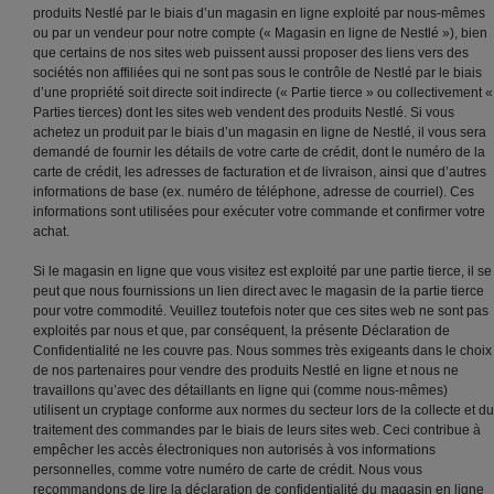
produits Nestlé par le biais d’un magasin en ligne exploité par nous-mêmes
ou par un vendeur pour notre compte (« Magasin en ligne de Nestlé »), bien
que certains de nos sites web puissent aussi proposer des liens vers des
sociétés non affiliées qui ne sont pas sous le contrôle de Nestlé par le biais
d’une propriété soit directe soit indirecte (« Partie tierce » ou collectivement «
Parties tierces) dont les sites web vendent des produits Nestlé. Si vous
achetez un produit par le biais d’un magasin en ligne de Nestlé, il vous sera
demandé de fournir les détails de votre carte de crédit, dont le numéro de la
carte de crédit, les adresses de facturation et de livraison, ainsi que d’autres
informations de base (ex. numéro de téléphone, adresse de courriel). Ces
informations sont utilisées pour exécuter votre commande et confirmer votre
achat.
Si le magasin en ligne que vous visitez est exploité par une partie tierce, il se
peut que nous fournissions un lien direct avec le magasin de la partie tierce
pour votre commodité. Veuillez toutefois noter que ces sites web ne sont pas
exploités par nous et que, par conséquent, la présente Déclaration de
Confidentialité ne les couvre pas. Nous sommes très exigeants dans le choix
de nos partenaires pour vendre des produits Nestlé en ligne et nous ne
travaillons qu’avec des détaillants en ligne qui (comme nous-mêmes)
utilisent un cryptage conforme aux normes du secteur lors de la collecte et du
traitement des commandes par le biais de leurs sites web. Ceci contribue à
empêcher les accès électroniques non autorisés à vos informations
personnelles, comme votre numéro de carte de crédit. Nous vous
recommandons de lire la déclaration de confidentialité du magasin en ligne