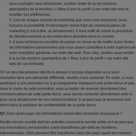
vous souhaitez vous désinscrire, veuillez visiter la ou les sections
appropriées de la fonction [ « Mise à jour du profil »] sur notre site web et
modifier vos préférences.
3. Lors de chaque courriel de marketing que nous vous envoyons, nous
incluons la possibilité d’interrompre l’envoi futur de communications de
marketing (c’est-à-dire, se désabonner). Il vous suffit de suivre la procédure
de désabonnement ou les instructions données dans le courriel.
4. Il vous est toujours possible de passer en revue ou de mettre à jour toutes
les informations personnelles que nous avons collectées à votre sujet lors de
votre inscription générale sur notre site web. Pour cela, veuillez vous rendre
à la ou les sections appropriées de « Mise à jour du profil » sur notre site
web (le cas échéant).
Si l’un des mécanismes décrits ci-dessus n’est pas disponible ou si vous
souhaitez faire une demande différente, veuillez nous contacter. En outre, si vous
participez à une promotion ou à un programme impliquant une partie tierce et que,
dans le cadre de cette promotion, vous acceptez de recevoir directement des
communications de cette partie tierce, vous devrez contacter directement celle-ci
pour vous désabonner de ces communications. Il se peut que ce processus soit
décrit dans la politique de confidentialité de la partie tierce.
Q7.
Dans quels pays vos informations seront-elles envoyées et pourquoi ?
Nestlé est une société dont les activités couvrent le monde entier et il se peut que
vos informations personnelles soient transférées par-delà les frontières
internationales. Elles peuvent être transférées dans des pays ayant des niveaux