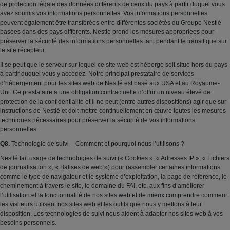
de protection légale des données différents de ceux du pays à partir duquel vous
avez soumis vos informations personnelles. Vos informations personnelles
peuvent également être transférées entre différentes sociétés du Groupe Nestlé
basées dans des pays différents. Nestlé prend les mesures appropriées pour
préserver la sécurité des informations personnelles tant pendant le transit que sur
le site récepteur.
Il se peut que le serveur sur lequel ce site web est hébergé soit situé hors du pays
à partir duquel vous y accédez. Notre principal prestataire de services
d’hébergement pour les sites web de Nestlé est basé aux USA et au Royaume-
Uni. Ce prestataire a une obligation contractuelle d’offrir un niveau élevé de
protection de la confidentialité et il ne peut (entre autres dispositions) agir que sur
instructions de Nestlé et doit mettre continuellement en œuvre toutes les mesures
techniques nécessaires pour préserver la sécurité de vos informations
personnelles.
Q8.
Technologie de suivi – Comment et pourquoi nous l’utilisons ?
Nestlé fait usage de technologies de suivi (« Cookies », « Adresses IP », « Fichiers
de journalisation », « Balises de web ») pour rassembler certaines informations
comme le type de navigateur et le système d’exploitation, la page de référence, le
cheminement à travers le site, le domaine du FAI, etc. aux fins d’améliorer
l’utilisation et la fonctionnalité de nos sites web et de mieux comprendre comment
les visiteurs utilisent nos sites web et les outils que nous y mettons à leur
disposition. Les technologies de suivi nous aident à adapter nos sites web à vos
besoins personnels.