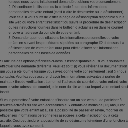
lorsque nous avons initialement demandé et obtenu votre consentement.
2. Discontinuer l’utilisation ou la collecte future des informations
personnelles de votre enfant (c’est-à-dire le désinscrire ou le désabonner).
Pour cela, il vous suffit de visiter la page de désinscription disponible sur le
site web où votre enfant s’est inscrit ou suivre la procédure de désinscription
ou les instructions fournies dans le bulletin d’actualités ou dans le courriel
envoyé à l’adresse du compte de votre enfant.
3. Demander que nous effacions les informations personnelles de votre
enfant en suivant les procédures stipulées au paragraphe #2 ci-dessus. La
désinscription de votre enfant aura pour effet d’effacer ses informations
personnelles de nos bases de données.
Si aucune des options précisées ci-dessus n’est disponible ou si vous souhaitez
effectuer une demande différente, veuillez soit : (i) vous référer à la documentation
qui vous a été fournie lorsque vous avez donné votre consentement ; soit (ii) nous
contacter. Veuillez vous assurer d’avoir les informations suivantes à portée de
main aux fins de vérification : Le nom et l’adresse de courriel de votre enfant, votre
nom et votre adresse de courriel, et le nom du site web sur lequel votre enfant s’est
inscrit.
Si vous permettez à votre enfant de s’inscrire sur un site web ou de participer à
d’autres activités du site web accessibles aux enfants de moins de [13] ans, il est
possible que votre enfant ait aussi la possibilité de passer en revue, modifier ou
effacer ses informations personnelles associées à cette inscription ou à cette
activité. Ceci peut inclure la possibilité de se désinscrire lui-même d’une fonction à
laquelle vous avez consenti.