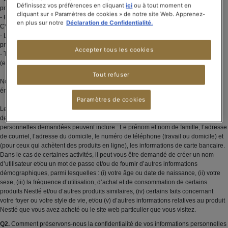
Définissez vos préférences en cliquant
ici
ou à tout moment en
présentées par les médias, etc.) ;
cliquant sur « Paramètres de cookies » de notre site Web. Apprenez-
- Recrutement en ligne (ex. demande d’emploi envoyé à Nestlé en publiant votre
en plus sur notre
Déclaration de Confidentialité.
CV) ;
- L’inscription d’un ami pour participer à des campagnes spécifiques à des
produits ; ou,
Accepter tous les cookies
- Toute autre demande qui nécessité la soumission d’informations personnelles
(ex. panel de consommateurs, demande de produit, « Où acheter », etc.).
Tout refuser
Note : Selon le site web de Nestlé que vous visitez, certaines des activités
énumérées ci-dessus peuvent ne pas être disponibles.
Paramètres de cookies
Les types et quantités d’informations collectées pour les activités énumérées ci-
dessus peuvent varier en fonction de l’activité concernée. Les informations
personnelles demandées peuvent inclure : Le prénom et nom de famille, l’adresse
de courriel, l’adresse du domicile, le numéro de téléphone (travail ou domicile) et
(pour ceux qui achètent des produits en ligne), les informations de carte bancaire.
Dans le cas de certaines activités, il peut vous être demandé de créer un nom
d’utilisateur et/ou un mot de passe et/ou de fournir d’autres informations
démographiques, parmi lesquelles : (i) votre âge ou date de naissance, (ii) votre
sexe, (iii) la fréquence d’utilisation, d’achat et de consommation de certains
produits Nestlé et/ou d’autres produits similaires, (iv) certains faits concernant
votre foyer ou votre style de vie, et/ou (v) d’autres informations relatives au produit
Nestlé que vous avez acheté ou le site web particulier que vous visitez.
Q2.
Comment préservons-nous la confidentialité de vos informations personnelles