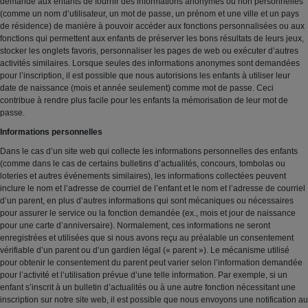
demandé aux enfants de fournir des informations anonymes ou non personnelles
(comme un nom d’utilisateur, un mot de passe, un prénom et une ville et un pays
de résidence) de manière à pouvoir accéder aux fonctions personnalisées ou aux
fonctions qui permettent aux enfants de préserver les bons résultats de leurs jeux,
stocker les onglets favoris, personnaliser les pages de web ou exécuter d’autres
activités similaires. Lorsque seules des informations anonymes sont demandées
pour l’inscription, il est possible que nous autorisions les enfants à utiliser leur
date de naissance (mois et année seulement) comme mot de passe. Ceci
contribue à rendre plus facile pour les enfants la mémorisation de leur mot de
passe.
Informations personnelles
Dans le cas d’un site web qui collecte les informations personnelles des enfants
(comme dans le cas de certains bulletins d’actualités, concours, tombolas ou
loteries et autres événements similaires), les informations collectées peuvent
inclure le nom et l’adresse de courriel de l’enfant et le nom et l’adresse de courriel
d’un parent, en plus d’autres informations qui sont mécaniques ou nécessaires
pour assurer le service ou la fonction demandée (ex., mois et jour de naissance
pour une carte d’anniversaire). Normalement, ces informations ne seront
enregistrées et utilisées que si nous avons reçu au préalable un consentement
vérifiable d’un parent ou d’un gardien légal (« parent »). Le mécanisme utilisé
pour obtenir le consentement du parent peut varier selon l’information demandée
pour l’activité et l’utilisation prévue d’une telle information. Par exemple, si un
enfant s’inscrit à un bulletin d’actualités ou à une autre fonction nécessitant une
inscription sur notre site web, il est possible que nous envoyons une notification au