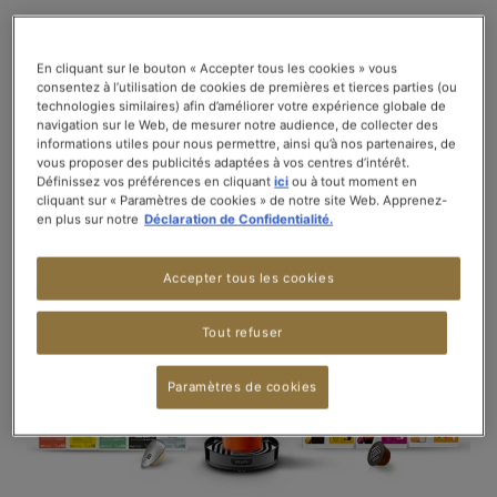
Pas encore équipé ?
En cliquant sur le bouton « Accepter tous les cookies » vous
Profitez de notre offre tout-en-un et découvrez un
consentez à l’utilisation de cookies de premières et tierces parties (ou
nouveau monde de saveurs !
technologies similaires) afin d’améliorer votre expérience globale de
navigation sur le Web, de mesurer notre audience, de collecter des
informations utiles pour nous permettre, ainsi qu’à nos partenaires, de
vous proposer des publicités adaptées à vos centres d’intérêt.
Définissez vos préférences en cliquant
ici
ou à tout moment en
cliquant sur « Paramètres de cookies » de notre site Web. Apprenez-
en plus sur notre
Déclaration de Confidentialité.
Accepter tous les cookies
Tout refuser
Paramètres de cookies