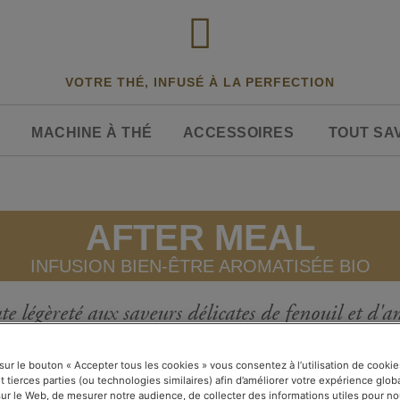
VOTRE THÉ, INFUSÉ À LA PERFECTION
S
MACHINE À THÉ
ACCESSOIRES
TOUT SA
AFTER MEAL
INFUSION BIEN-ÊTRE AROMATISÉE BIO
e légèreté aux saveurs délicates de fenouil et d'
moment après le repas.
 sur le bouton « Accepter tous les cookies » vous consentez à l’utilisation de cooki
 tierces parties (ou technologies similaires) afin d’améliorer votre expérience glob
sur le Web, de mesurer notre audience, de collecter des informations utiles pour n