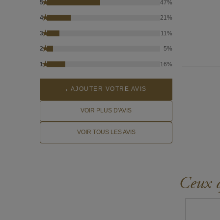
★
5
47%
★
4
21%
★
3
11%
★
2
5%
★
1
16%
AJOUTER VOTRE AVIS
VOIR PLUS D'AVIS
VOIR TOUS LES AVIS
Ceux q