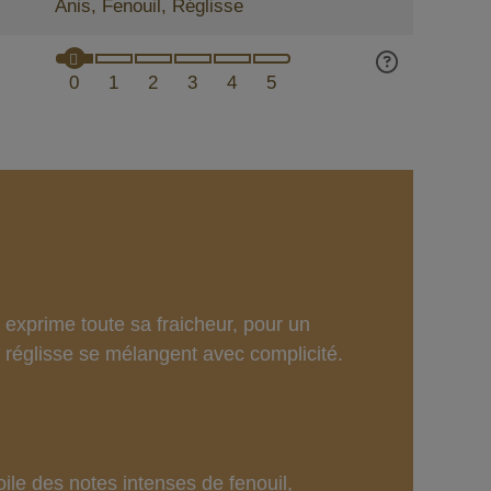
Anis, Fenouil, Réglisse
0
1
2
3
4
5
 exprime toute sa fraicheur, pour un
a réglisse se mélangent avec complicité.
le des notes intenses de fenouil,