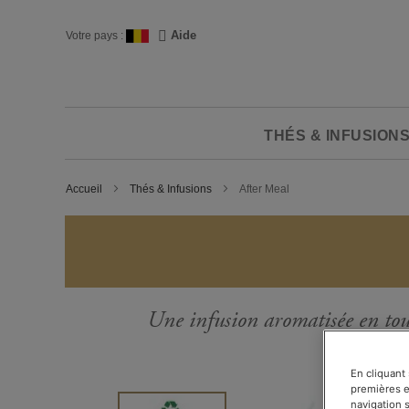
Skip
to
Langue
Aide
Votre pays :
Content
THÉS & INFUSION
Accueil
Thés & Infusions
After Meal
Une infusion aromatisée en tout
En cliquant
premières et
Passer
navigation 