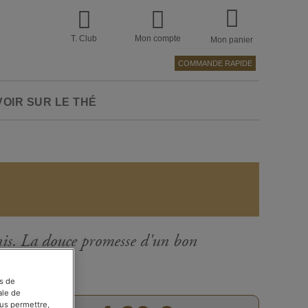
T. Club
Mon compte
Mon panier
COMMANDE RAPIDE
VOIR SUR LE THÉ
anis. La douce promesse d'un bon
es de
ale de
Passer
ous permettre,