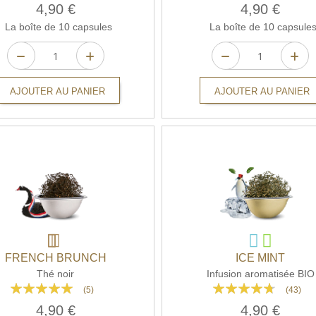
86%
77%
4,90 €
4,90 €
La boîte de 10 capsules
La boîte de 10 capsule
AJOUTER AU PANIER
AJOUTER AU PANIER
FRENCH BRUNCH
ICE MINT
Thé noir
Infusion aromatisée BIO
Rating:
Rating:
(5)
(43)
100%
90%
4,90 €
4,90 €