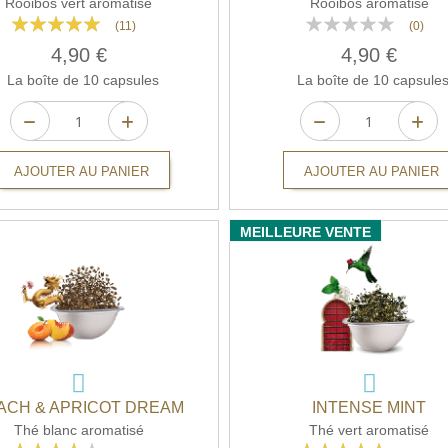
Rooibos vert aromatisé
Rooibos aromatisé
Rating:
Rating:
(11)
(0)
96%
0%
4,90 €
4,90 €
La boîte de 10 capsules
La boîte de 10 capsule
AJOUTER AU PANIER
AJOUTER AU PANIER
MEILLEURE VENTE
ACH & APRICOT DREAM
INTENSE MINT
Thé blanc aromatisé
Thé vert aromatisé
Rating:
Rating: