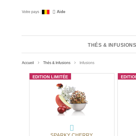
Skip
to
Langue
Aide
Votre pays :
Content
THÉS & INFUSION
Accueil
Thés & Infusions
Infusions
EDITION LIMITÉE
EDITIO
SPARKY CHERRY