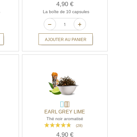
85%
4,90 €
s
La boîte de 10 capsules
AJOUTER AU PANIER
EARL GREY LIME
Thé noir aromatisé
Rating:
(28)
90%
4,90 €