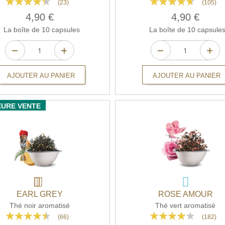
(23)
(105)
83%
89%
4,90 €
4,90 €
La boîte de 10 capsules
La boîte de 10 capsule
AJOUTER AU PANIER
AJOUTER AU PANIER
EURE VENTE
EARL GREY
ROSE AMOUR
Thé noir aromatisé
Thé vert aromatisé
Rating:
Rating:
(66)
(182)