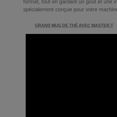
format, tout en gardant un goût et une 
spécialement conçue pour votre machine 
GRAND MUG DE THÉ AVEC MASTER.T