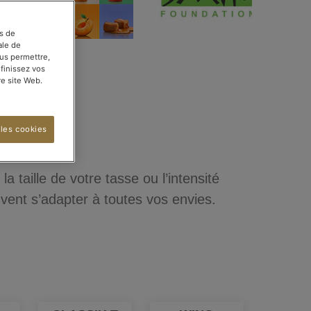
es de
ale de
ous permettre,
éfinissez vos
e site Web.
 les cookies
 taille de votre tasse ou l’intensité
vent s’adapter à toutes vos envies.