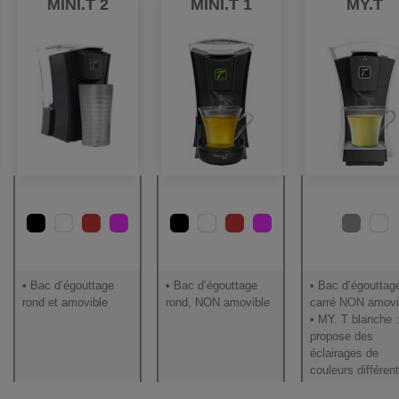
MINI.T 2
MINI.T 1
MY.T
• Bac d’égouttage
• Bac d’égouttage
• Bac d’égouttag
rond et amovible
rond, NON amovible
carré NON amovi
• MY. T blanche :
propose des
éclairages de
couleurs différen