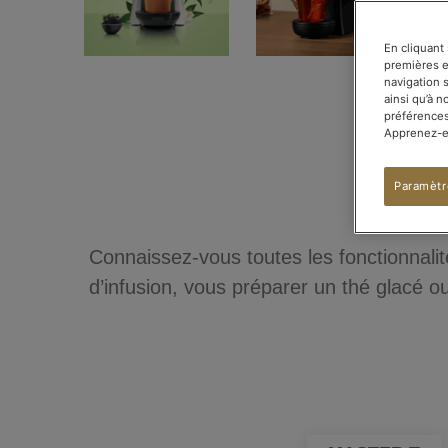
En cliquant
premières et
navigation 
ainsi qu’à 
préférences
Apprenez-en
Paramètr
Connaissez-vous toutes les fonctionnalité
d’infusion, vous préparer un thé glacé o