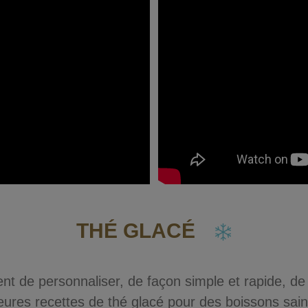
THÉ GLACÉ
de personnaliser, de façon simple et rapide, de d
leures recettes de thé glacé pour des boissons sai