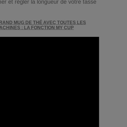
r et régler la longueur de votre tasse
RAND MUG DE THÉ AVEC TOUTES LES
ACHINES : LA FONCTION MY CUP