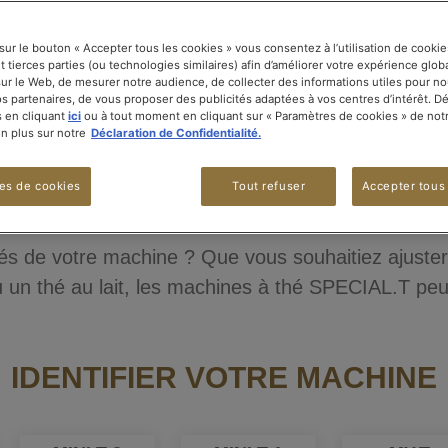
 sur le bouton « Accepter tous les cookies » vous consentez à l’utilisation de cooki
 tierces parties (ou technologies similaires) afin d’améliorer votre expérience glob
sur le Web, de mesurer notre audience, de collecter des informations utiles pour n
nos partenaires, de vous proposer des publicités adaptées à vos centres d’intérêt. D
 en cliquant
ici
ou à tout moment en cliquant sur « Paramètres de cookies » de notr
 plus sur notre
Déclaration de Confidentialité.
PRÉPARER VOTRE THÉ
es de cookies
Tout refuser
Accepter tous
s de votre machine ? Que vous souhaitiez ajuster la
u un thé au lait, les machines à thé SPECIAL.T peu
IDENTIFIER VOTRE MACHINE