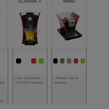
CLASSIK.T
WING
e
• Bac d’égouttage
• Plateau sous la
ble
carré NON amovible
machine
tes