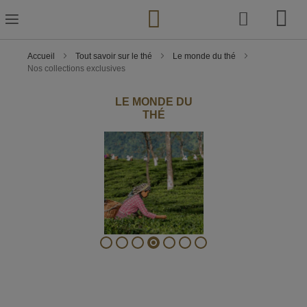
Skip
to
Content
Accueil
Tout savoir sur le thé
Le monde du thé
Nos collections exclusives
LE MONDE DU
THÉ