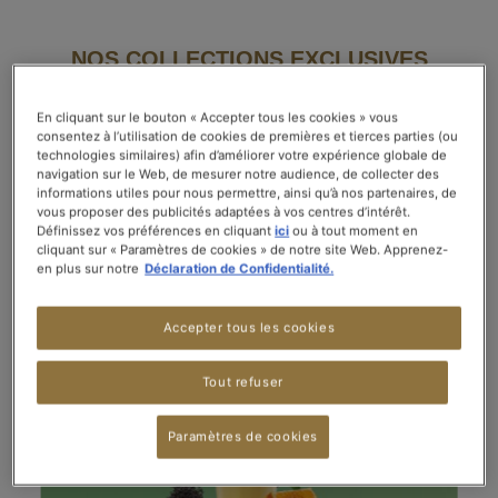
NOS COLLECTIONS EXCLUSIVES
Par pure gourmandise ou pour prendre soin de
En cliquant sur le bouton « Accepter tous les cookies » vous
soi, découvrez nos collections exclusives autour
consentez à l’utilisation de cookies de premières et tierces parties (ou
du Bio, du Bien-être et des mélanges
technologies similaires) afin d’améliorer votre expérience globale de
navigation sur le Web, de mesurer notre audience, de collecter des
emblématiques de la Maison de thé KUSMI
informations utiles pour nous permettre, ainsi qu’à nos partenaires, de
TEA.
vous proposer des publicités adaptées à vos centres d’intérêt.
Définissez vos préférences en cliquant
ici
ou à tout moment en
cliquant sur « Paramètres de cookies » de notre site Web. Apprenez-
en plus sur notre
Déclaration de Confidentialité.
Collection BIO
Accepter tous les cookies
Tout refuser
Paramètres de cookies