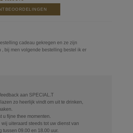
ANTBEOORDELINGEN
bestelling cadeau gekregen en ze zijn
n , bij men volgende bestelling bestel ik er
w feedback aan SPECIAL.T
lazen zo heerlijk vindt om uit te drinken,
maken.
 u fijne thee momenten.
wij uiteraard steeds tot uw dienst van
g tussen 09.00 en 18.00 uur.