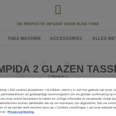
DE PERFECTE INFUSIE VOOR ELKE THEE
THEE MACHINE
ACCESSOIRES
ALLES WE
IMPIDA 2 GLAZEN TASS
(250ML)
0 ml) in gehard glas, bekend om zijn weerstand 
knop « Alle cookies accepteren » te klikken, stemt u in met het gebruik van onze c
 partnerbedrijven (of gelijkaardige technologieën) om uw globale surfervaring op h
jes geniet je van je thee op een optimale temperat
 om onze online bezoekers te meten en nuttige informatie te verzamelen zodat wij
 advertenties kunnen aanbieden die op uw interesses zijn afgestemd. Stel uw voork
ken of op eender welk moment door op « Cookies-instellingen » op onze website te
onze
Privacyverklaring.