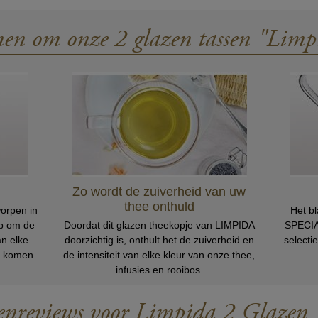
ALLE SAVOIR-FAIRE VAN ONZE THEEMEESTER
nen om onze 2 glazen tassen "Limp
Zo wordt de zuiverheid van uw
thee onthuld
worpen in
Het bl
p om de
Doordat dit glazen theekopje van LIMPIDA
SPECIA
n elke
doorzichtig is, onthult het de zuiverheid en
selecti
en komen.
de intensiteit van elke kleur van onze thee,
infusies en rooibos.
enreviews voor Limpida 2 Glazen 