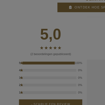
ONTDEK HOE SP
5,0
(2 beoordelingen gepubliceerd)
★
5
100%
★
4
0%
★
3
0%
★
2
0%
★
1
0%
SCHRIJF EEN REVIEW