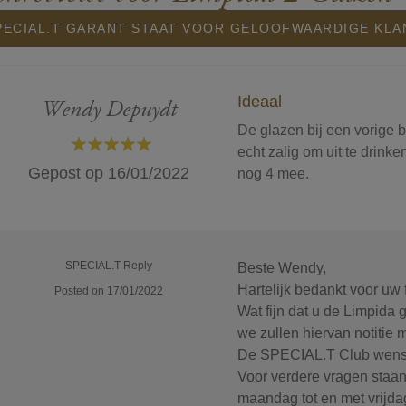
ECIAL.T GARANT STAAT VOOR GELOOFWAARDIGE KL
Ideaal
Wendy Depuydt
De glazen bij een vorige 
echt zalig om uit te drinke
100%
Gepost op
16/01/2022
nog 4 mee.
SPECIAL.T Reply
Beste Wendy,
Hartelijk bedankt voor u
Posted on 17/01/2022
Wat fijn dat u de Limpida g
we zullen hiervan notitie 
De SPECIAL.T Club wenst
Voor verdere vragen staan 
maandag tot en met vrijda