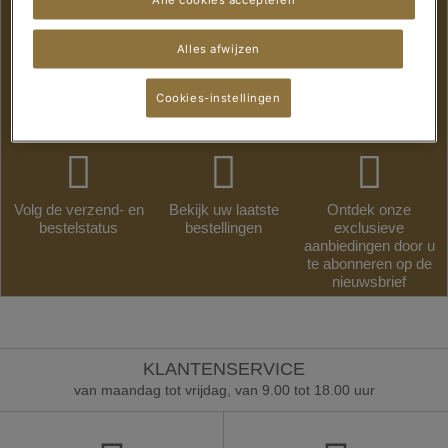
Alles afwijzen
CREËER EEN ACCOUNT
Cookies-instellingen
Maak uw account en: :
Volg de verzend- en
Bekijk uw laatste
Ontdek onze
bestelstatus
bestellingen
exclusieve
aanbiedingen door u
te abonneren op de
nieuwsbrief
KLANTENSERVICE
van maandag tot vrijdag, van 9.00 tot 18.00 uur