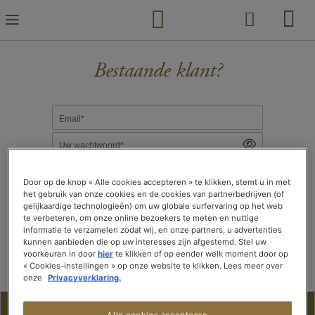
Ga
naar
de
inhoud
Bestaande klant?
Email*
Uw wachtwoord*
Door op de knop « Alle cookies accepteren » te klikken, stemt u in met
het gebruik van onze cookies en de cookies van partnerbedrijven (of
gelijkaardige technologieën) om uw globale surfervaring op het web
te verbeteren, om onze online bezoekers te meten en nuttige
informatie te verzamelen zodat wij, en onze partners, u advertenties
VERBINDING MAKEN
kunnen aanbieden die op uw interesses zijn afgestemd. Stel uw
voorkeuren in door
hier
te klikken of op eender welk moment door op
« Cookies-instellingen » op onze website te klikken. Lees meer over
Wachtwoord vergeten?
onze
Privacyverklaring.
Nieuwe klant?
Alle cookies accepteren