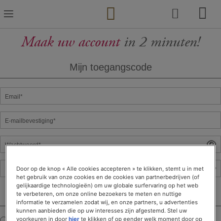
Ga
naar
de
inhoud
Maak uw account
in 2 minuten!
Mijn toegangscode
Email*
E-mailbevestiging*
Wachtwoord*
Door op de knop « Alle cookies accepteren » te klikken, stemt u in met
Bevestig wachtwoord*
het gebruik van onze cookies en de cookies van partnerbedrijven (of
gelijkaardige technologieën) om uw globale surfervaring op het web
Mijn persoonlijke informatie
te verbeteren, om onze online bezoekers te meten en nuttige
informatie te verzamelen zodat wij, en onze partners, u advertenties
kunnen aanbieden die op uw interesses zijn afgestemd. Stel uw
voorkeuren in door
hier
te klikken of op eender welk moment door op