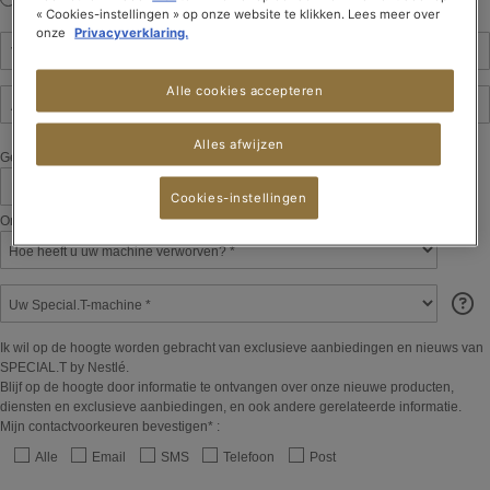
Dhr.
Mevr.
« Cookies-instellingen » op onze website te klikken. Lees meer over
onze
Privacyverklaring.
Voornaam *
Alle cookies accepteren
Achternaam *
Alles afwijzen
Geboortedatum
DD
MM
YYYY
Cookies-instellingen
Om u een speciale aanbieding voor uw verjaardag te kunnen sturen.
Hoe heeft u uw machine verworven?
Uw Special.T-machine
Ik wil op de hoogte worden gebracht van exclusieve aanbiedingen en nieuws van
SPECIAL.T by Nestlé.
Blijf op de hoogte door informatie te ontvangen over onze nieuwe producten,
diensten en exclusieve aanbiedingen, en ook andere gerelateerde informatie.
Mijn contactvoorkeuren bevestigen* :
Alle
Email
SMS
Telefoon
Post