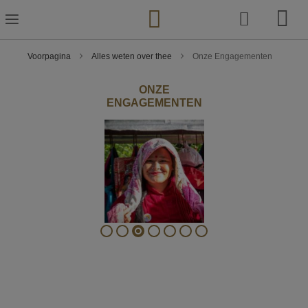
Ga
naar
de
inhoud
Voorpagina
Alles weten over thee
Onze Engagementen
ONZE
ENGAGEMENTEN