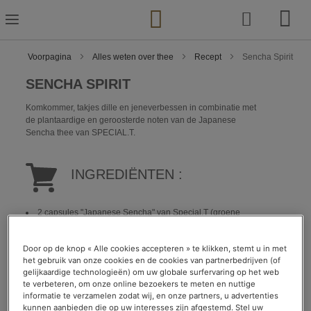
Ga
naar
de
inhoud
Voorpagina
Alles weten over thee
Recept
Sencha Spirit
SENCHA SPIRIT
Komkommer, takjes dille en jeneverbessen in combinatie met
de plantaardige en geroosterde noten van de Japanese
Sencha thee van SPECIAL.T.
INGREDIËNTEN :
2 capsules "Japanese Sencha" van Special.T (groene
biologische thee)
5 schijfjes komkommer
Door op de knop « Alle cookies accepteren » te klikken, stemt u in met
2 takjes dille
het gebruik van onze cookies en de cookies van partnerbedrijven (of
15 jeneverbessen
gelijkaardige technologieën) om uw globale surfervaring op het web
15 ijsblokjes*
te verbeteren, om onze online bezoekers te meten en nuttige
informatie te verzamelen zodat wij, en onze partners, u advertenties
kunnen aanbieden die op uw interesses zijn afgestemd. Stel uw