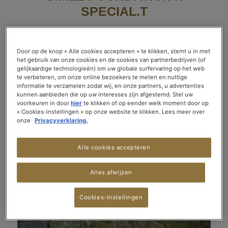
SPECIAL.T
DARJEELING, STREEK VAN DE THEE
Door op de knop « Alle cookies accepteren » te klikken, stemt u in met
het gebruik van onze cookies en de cookies van partnerbedrijven (of
gelijkaardige technologieën) om uw globale surfervaring op het web
Sinds 2019 werkt SPECIAL.T samen met de organisatie SMILE aan
te verbeteren, om onze online bezoekers te meten en nuttige
onderwijsprojecten in Darjeeling om de gemeenschappen te
informatie te verzamelen zodat wij, en onze partners, u advertenties
ondersteunen die onze thee verbouwen.
kunnen aanbieden die op uw interesses zijn afgestemd. Stel uw
voorkeuren in door
hier
te klikken of op eender welk moment door op
De regio ligt in het noorden van India, in de uitlopers van de
« Cookies-instellingen » op onze website te klikken. Lees meer over
Himalaya, en is wereldwijd beroemd om de kwaliteit van zijn zwarte
onze
Privacyverklaring.
thee. Met meer dan 80 theetuinen draait de hele lokale economie
rond thee.
Alle cookies accepteren
Alles afwijzen
Cookies-instellingen