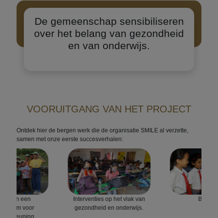
De gemeenschap sensibiliseren
over het belang van gezondheid
en van onderwijs.
VOORUITGANG VAN HET PROJECT
Ontdek hier de bergen werk die de organisatie SMILE al verzette,
samen met onze eerste succesverhalen:
latie van een
Interventies op het vlak van
Bijless
centrum voor
gezondheid en onderwijs.
ndersteuning.