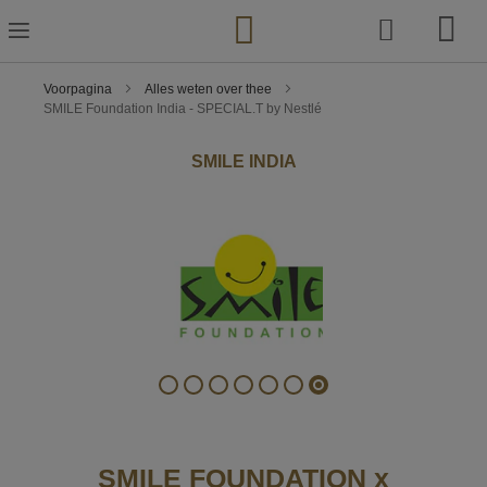
Ga
naar
de
inhoud
Voorpagina
Alles weten over thee
SMILE Foundation India - SPECIAL.T by Nestlé
SMILE INDIA
SMILE FOUNDATION x