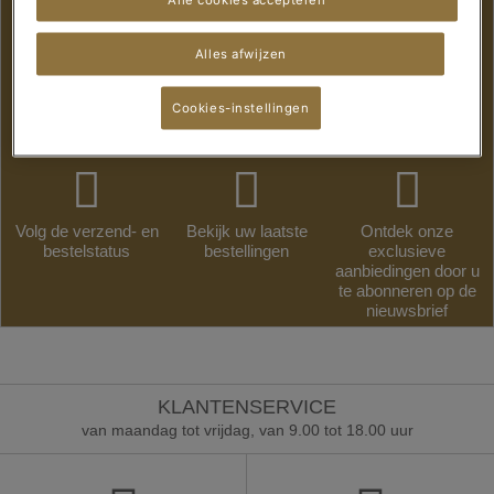
Alles afwijzen
CREËER EEN ACCOUNT
Cookies-instellingen
Maak uw account en: :
Volg de verzend- en
Bekijk uw laatste
Ontdek onze
bestelstatus
bestellingen
exclusieve
aanbiedingen door u
te abonneren op de
nieuwsbrief
KLANTENSERVICE
van maandag tot vrijdag, van 9.00 tot 18.00 uur