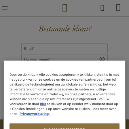
Ga
naar
de
inhoud
Bestaande klant?
Email*
Uw wachtwoord*
Door op de knop « Alle cookies accepteren » te klikken, stemt u in met
het gebruik van onze cookies en de cookies van partnerbedrijven (of
gelijkaardige technologieën) om uw globale surfervaring op het web
te verbeteren, om onze online bezoekers te meten en nuttige
informatie te verzamelen zodat wij, en onze partners, u advertenties
VERBINDING MAKEN
kunnen aanbieden die op uw interesses zijn afgestemd. Stel uw
voorkeuren in door
hier
te klikken of op eender welk moment door op
« Cookies-instellingen » op onze website te klikken. Lees meer over
Wachtwoord vergeten?
onze
Privacyverklaring.
Nieuwe klant?
Alle cookies accepteren