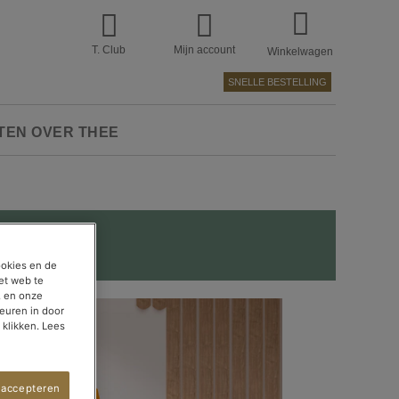
T. Club
Mijn account
Winkelwagen
SNELLE BESTELLING
TEN OVER THEE
ookies en de
et web te
, en onze
euren in door
 klikken. Lees
 accepteren