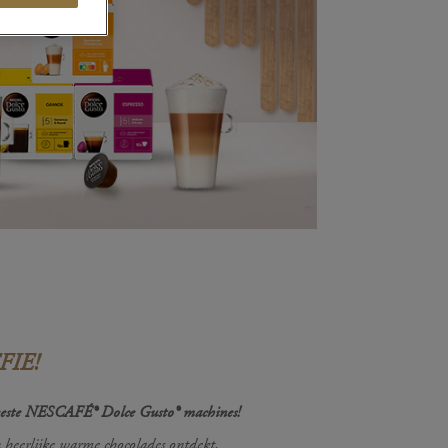
IE!
 meeste NESCAFÉ® Dolce Gusto® machines!
 en heerlijke warme chocolades ontdekt,