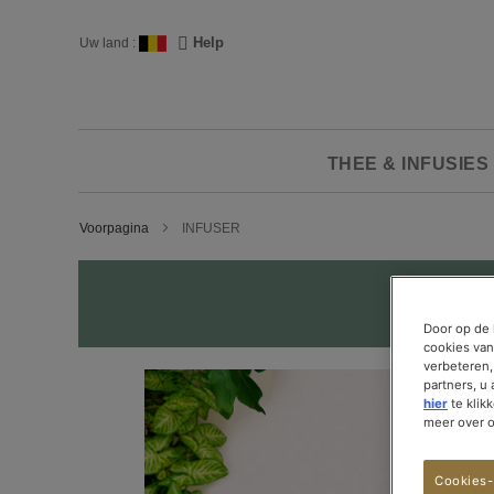
Ga
naar
Taal
Help
Uw land :
de
inhoud
THEE & INFUSIES
Voorpagina
INFUSER
Door op de 
cookies van
verbeteren,
partners, u
hier
te klik
meer over 
Cookies-