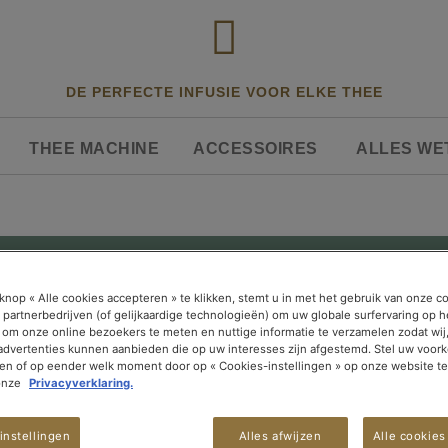
DE PERFECTE INFUSIE VOOR ELKE THEE
THEE MACHINE
ACCESSOIRES
ALLES WE
INFUSER
ACCESSOIRE NESCAFÉ® DOLCE GUSTO®
knop « Alle cookies accepteren » te klikken, stemt u in met het gebruik van onze c
 partnerbedrijven (of gelijkaardige technologieën) om uw globale surfervaring op h
 om onze online bezoekers te meten en nuttige informatie te verzamelen zodat wij
 advertenties kunnen aanbieden die op uw interesses zijn afgestemd. Stel uw voork
ken of op eender welk moment door op « Cookies-instellingen » op onze website te
onze
Privacyverklaring.
instellingen
Alles afwijzen
Alle cookies