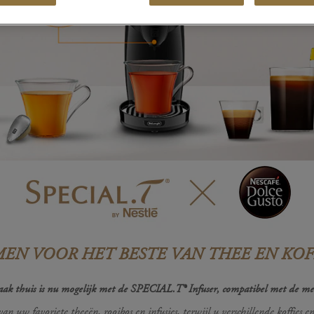
MEN VOOR HET BESTE VAN THEE EN KOFF
ezaak thuis is nu mogelijk met de SPECIAL.T® Infuser, compatibel met de
van uw favoriete theeën, rooibos en infusies, terwijl u verschillende koffies