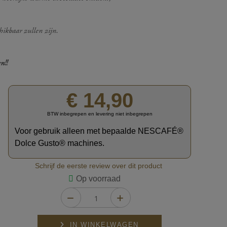
ikbaar zullen zijn.
n!
!
Ga
€ 14,90
naar
het
BTW inbegrepen en levering niet inbegrepen
begin
van
Voor gebruik alleen met bepaalde NESCAFÉ®
de
Dolce Gusto® machines.
afbeeldingen-
gallerij
Schrijf de eerste review over dit product
Op voorraad
IN WINKELWAGEN