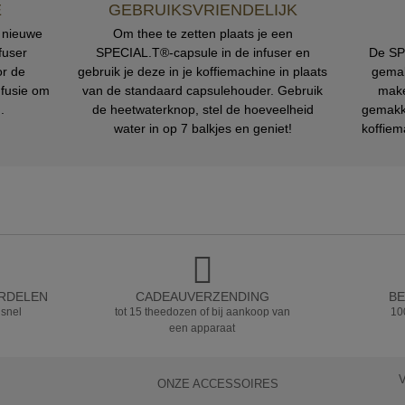
E
GEBRUIKSVRIENDELIJK
e nieuwe
Om thee te zetten plaats je een
fuser
SPECIAL.T®-capsule in de infuser en
De SPE
or de
gebruik je deze in je koffiemachine in plaats
gemak
nfusie om
van de standaard capsulehouder. Gebruik
make
.
de heetwaterknop, stel de hoeveelheid
gemakke
water in op 7 balkjes en geniet!
koffiem
ORDELEN
CADEAUVERZENDING
BE
 snel
tot 15 theedozen of bij aankoop van
10
een apparaat
ONZE ACCESSOIRES