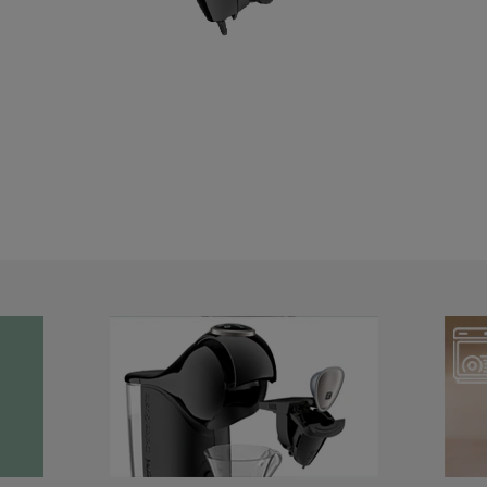
ALLE SAVOIR-FAIRE VAN ONZE THEEMEESTER