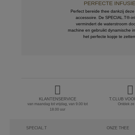
PERFECTE INFUSI
Perfect bereide thee dankzij dez
accessoire. De SPECIAL.T®-in
vermindert de waterstroom do
machine en gebruikt dynamische i
het perfecte kopje te zetten
KLANTENSERVICE
T.CLUB VO
van maandag tot vrijdag, van 9.00 tot
Ontdek ze
18.00 uur
SPECIAL.T
ONZE THEE