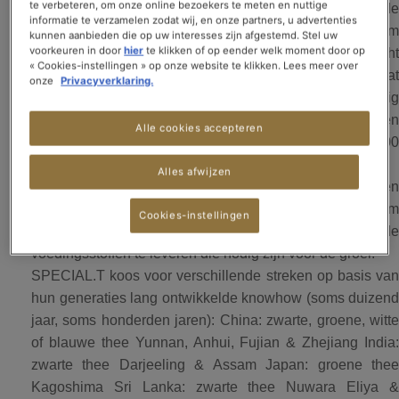
te verbeteren, om onze online bezoekers te meten en nuttige
ZUID-AFRIKA
heeft een theeplant de
informatie te verzamelen zodat wij, en onze partners, u advertenties
ideale bodem nodig om
kunnen aanbieden die op uw interesses zijn afgestemd. Stel uw
voorkeuren in door
hier
te klikken of op eender welk moment door op
helemaal tot zijn recht
SRI LANKA
« Cookies-instellingen » op onze website te klikken. Lees meer over
te komen. Het klimaat
onze
Privacyverklaring.
moet warm en vochtig
INDIA
zijn, met enkele uren
Alle cookies accepteren
zon per dag (1500 u/jaar), regelmatig regen (1300
mm/jaar) en constante temperaturen.
Alles afwijzen
Theeplanten gedijen het best in hooggelegen gebieden
omdat het bergreliëf gemakkelijker afwatert. De bodem
Cookies-instellingen
moet rijk zijn aan mineralen en zuren, om de
voedingsstoffen te leveren die nodig zijn voor de groei.
SPECIAL.T koos voor verschillende streken op basis van
hun generaties lang ontwikkelde knowhow (soms duizend
jaar, soms honderden jaren): China: zwarte, groene, witte
of blauwe thee Yunnan, Anhui, Fujian & Zhejiang India:
zwarte thee Darjeeling & Assam Japan: groene thee
Kagoshima Sri Lanka: zwarte thee Nuwara Eliya &