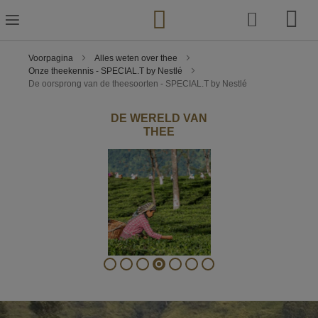
Ga
naar
de
inhoud
Voorpagina
Alles weten over thee
Onze theekennis - SPECIAL.T by Nestlé
De oorsprong van de theesoorten - SPECIAL.T by Nestlé
DE WERELD VAN
THEE