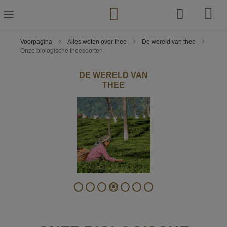
Ga
naar
de
inhoud
Voorpagina
Alles weten over thee
De wereld van thee
Onze biologische theesoorten
DE WERELD VAN
THEE