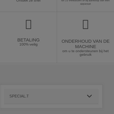
Ontdek ze snel
tot 15 theedozen of bij aankoop van een
apparaat
BETALING
ONDERHOUD VAN DE
100% veilig
MACHINE
om u te ondersteunen bij het
gebruik
SPECIAL.T