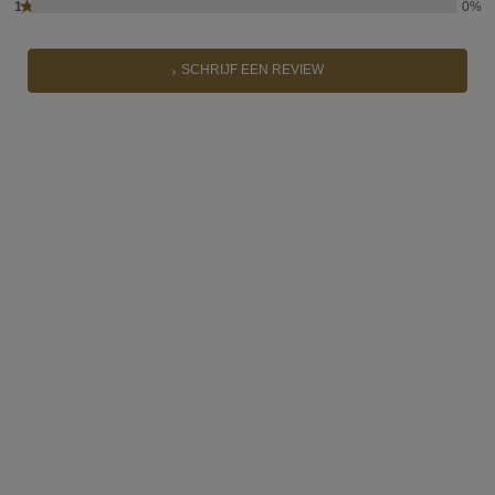
★
1
0%
SCHRIJF EEN REVIEW