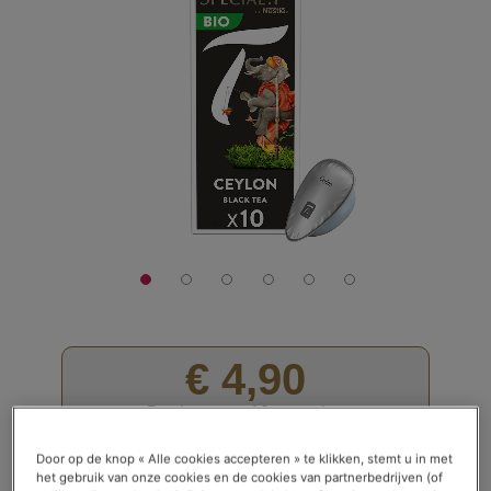
van
de
afbeeldingen-
gallerij
€ 4,90
De doos met 10 capsules
Waardering:
Lees recensies (
2
)
Door op de knop « Alle cookies accepteren » te klikken, stemt u in met
het gebruik van onze cookies en de cookies van partnerbedrijven (of
100
100
% of
Op voorraad