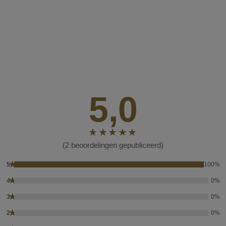
5,0
(2 beoordelingen gepubliceerd)
★
5
100%
★
4
0%
★
3
0%
★
2
0%