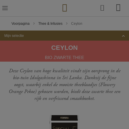
Ga
naar
de
inhoud
Voorpagina
Thee & Infusies
Ceylon
Mijn selectie
CEYLON
BIO ZWARTE THEE
Deze Ceylon van hoge kwaliteit vindt zijn oorsprong in de
bio-tuin Idulgashinna in Sri Lanka. Dankzij de fijne
oogst, waarbij enkel de mooiste theeblaadjes (Flowery
Orange Pekoe) gekozen worden, biedt deze zwarte thee een
rijk en verfrissend smaakboeket.
Ga
naar
het
einde