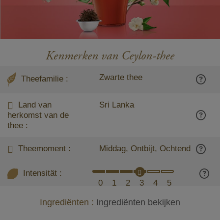
Kenmerken van Ceylon-thee
Zwarte thee
Theefamilie :
Land van
Sri Lanka
herkomst van de
thee :
Theemoment :
Middag, Ontbijt, Ochtend
Intensität :
0
1
2
3
4
5
Ingrediënten :
Ingrediënten bekijken