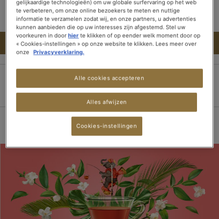
gelijkaardige technologieën) om uw globale surfervaring op het web
te verbeteren, om onze online bezoekers te meten en nuttige
informatie te verzamelen zodat wij, en onze partners, u advertenties
kunnen aanbieden die op uw interesses zijn afgestemd. Stel uw
voorkeuren in door
hier
te klikken of op eender welk moment door op
IN WINKELWAGEN
« Cookies-instellingen » op onze website te klikken. Lees meer over
onze
Privacyverklaring.
Alle cookies accepteren
100% veilige betaling
Bezorging binnen 3
Gratis verzending
dagen
vanaf 15 theedozen
Alles afwijzen
Cookies-instellingen