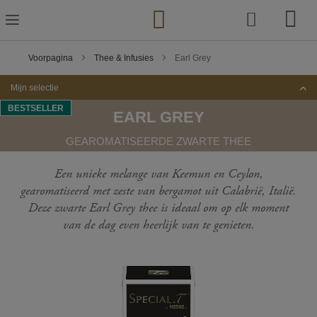
Ga
naar
de
inhoud
Voorpagina
Thee & Infusies
Earl Grey
Mijn selectie
BESTSELLER
EARL GREY
GEAROMATISEERDE ZWARTE THEE
Een unieke melange van Keemun en Ceylon,
gearomatiseerd met zeste van bergamot uit Calabrië, Italië.
Deze zwarte Earl Grey thee is ideaal om op elk moment
van de dag even heerlijk van te genieten.
Ga
naar
het
einde
van