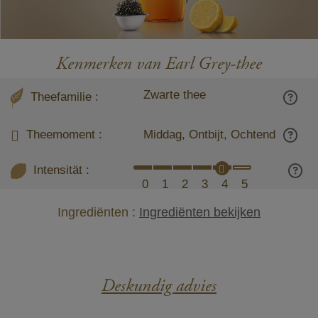
Kenmerken van Earl Grey-thee
Zwarte thee
Theefamilie :
Theemoment :
Middag, Ontbijt, Ochtend
Intensität :
0
1
2
3
4
5
Ingrediënten :
Ingrediënten bekijken
Deskundig advies