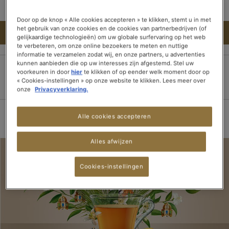
Door op de knop « Alle cookies accepteren » te klikken, stemt u in met
het gebruik van onze cookies en de cookies van partnerbedrijven (of
IN WINKELWAGEN
gelijkaardige technologieën) om uw globale surfervaring op het web
te verbeteren, om onze online bezoekers te meten en nuttige
informatie te verzamelen zodat wij, en onze partners, u advertenties
kunnen aanbieden die op uw interesses zijn afgestemd. Stel uw
voorkeuren in door
hier
te klikken of op eender welk moment door op
100% veilige betaling
Bezorging binnen 3
Gratis verzending
« Cookies-instellingen » op onze website te klikken. Lees meer over
onze
Privacyverklaring.
dagen
vanaf 15 theedozen
Alle cookies accepteren
Alles afwijzen
Cookies-instellingen