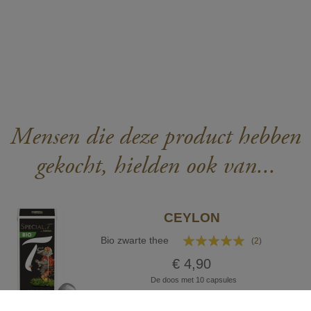
Mensen die deze product hebben
gekocht, hielden ook van...
CEYLON
Waardering:
Bio zwarte thee
(2)
100%
€ 4,90
De doos met 10 capsules
IN WINKELWAGEN