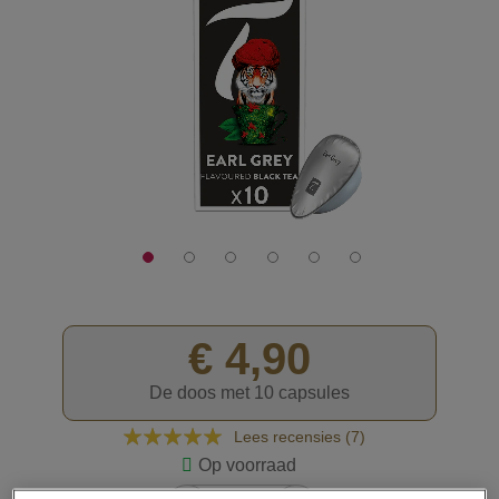
de
afbeeldingen-
gallerij
€ 4,90
De doos met 10 capsules
Waardering:
Lees recensies (
7
)
100
100
% of
Op voorraad