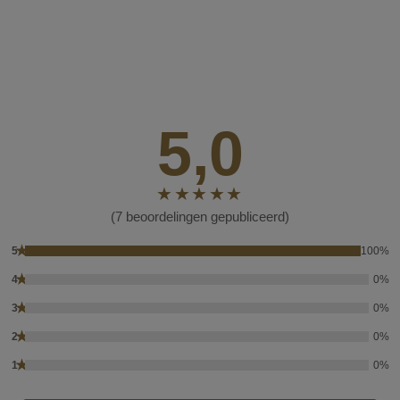
5,0
(7 beoordelingen gepubliceerd)
★
5
100%
★
4
0%
★
3
0%
★
2
0%
★
1
0%