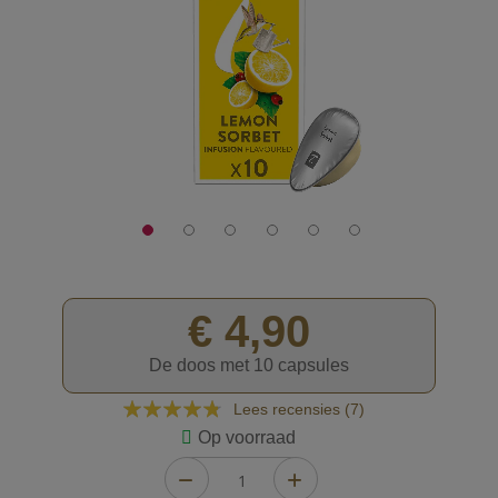
afbeeldingen-
gallerij
€ 4,90
De doos met 10 capsules
Waardering:
Lees recensies (
7
)
91
100
% of
Op voorraad