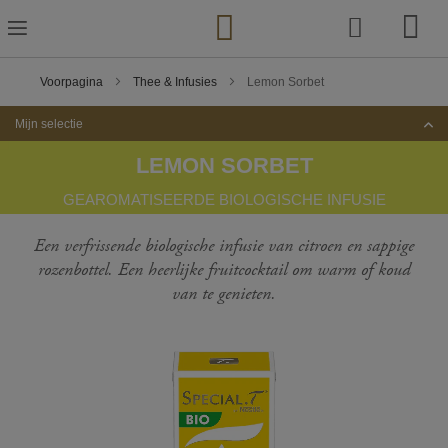
Ga
naar
de
inhoud
Voorpagina
Thee & Infusies
Lemon Sorbet
Mijn selectie
LEMON SORBET
GEAROMATISEERDE BIOLOGISCHE INFUSIE
Een verfrissende biologische infusie van citroen en sappige
rozenbottel. Een heerlijke fruitcocktail om warm of koud
van te genieten.
Ga
naar
het
einde
van
de