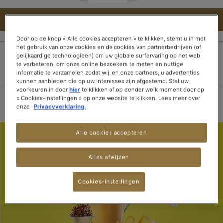
IN WINKELWAGEN
Door op de knop « Alle cookies accepteren » te klikken, stemt u in met
het gebruik van onze cookies en de cookies van partnerbedrijven (of
gelijkaardige technologieën) om uw globale surfervaring op het web
te verbeteren, om onze online bezoekers te meten en nuttige
100% veilige betaling
Bezorging binnen 3
Gratis verzending
informatie te verzamelen zodat wij, en onze partners, u advertenties
dagen
vanaf 15 theedozen
kunnen aanbieden die op uw interesses zijn afgestemd. Stel uw
voorkeuren in door
hier
te klikken of op eender welk moment door op
« Cookies-instellingen » op onze website te klikken. Lees meer over
onze
Privacyverklaring.
Alle cookies accepteren
Alles afwijzen
Cookies-instellingen