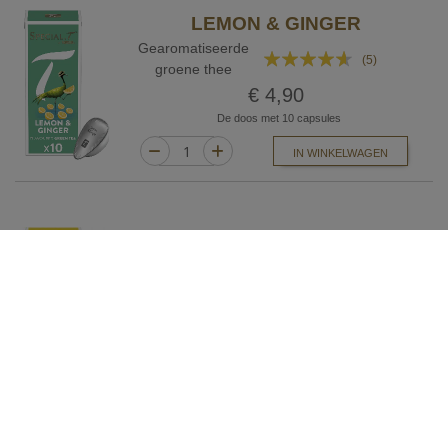
LEMON & GINGER
Gearomatiseerde
Waardering:
(5)
groene thee
88%
€ 4,90
De doos met 10 capsules
IN WINKELWAGEN
PINK PAMPLEMOUSSE
Gearomatiseerde
Waardering:
(5)
biologische infusie
96%
€ 4,90
De doos met 10 capsules
IN WINKELWAGEN