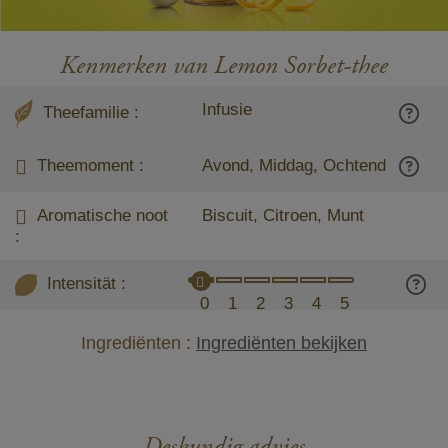
Kenmerken van Lemon Sorbet-thee
Infusie
Theefamilie :
Theemoment :
Avond, Middag, Ochtend
Aromatische noot
Biscuit, Citroen, Munt
:
Intensität :
0
1
2
3
4
5
Ingrediënten :
Ingrediënten bekijken
Deskundig advies