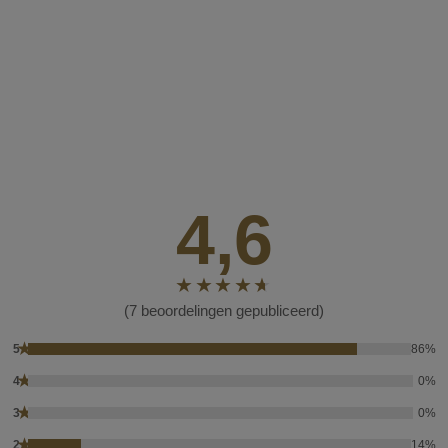
4,6
(7 beoordelingen gepubliceerd)
★
5
86%
★
4
0%
★
3
0%
★
2
14%