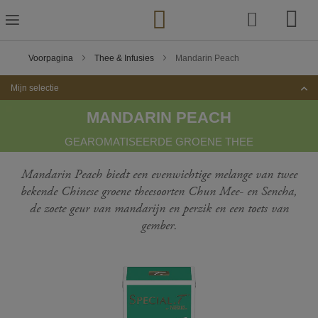
Ga
naar
de
inhoud
Voorpagina
Thee & Infusies
Mandarin Peach
Mijn selectie
MANDARIN PEACH
GEAROMATISEERDE GROENE THEE
Mandarin Peach biedt een evenwichtige melange van twee
bekende Chinese groene theesoorten Chun Mee- en Sencha,
de zoete geur van mandarijn en perzik en een toets van
gember.
Ga
naar
het
einde
van