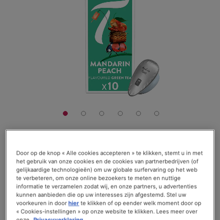
de
afbeeldingen-
gallerij
€ 4,90
Door op de knop « Alle cookies accepteren » te klikken, stemt u in met
het gebruik van onze cookies en de cookies van partnerbedrijven (of
gelijkaardige technologieën) om uw globale surfervaring op het web
De doos met 10 capsules
te verbeteren, om onze online bezoekers te meten en nuttige
informatie te verzamelen zodat wij, en onze partners, u advertenties
Waardering:
Lees recensies (
3
)
kunnen aanbieden die op uw interesses zijn afgestemd. Stel uw
93
100
voorkeuren in door
hier
te klikken of op eender welk moment door op
% of
Op voorraad
« Cookies-instellingen » op onze website te klikken. Lees meer over
onze
Privacyverklaring.