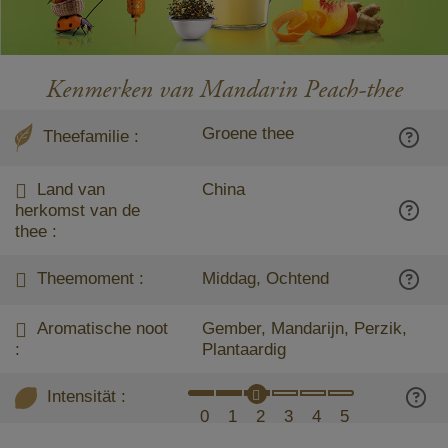
Kenmerken van Mandarin Peach-thee
Groene thee
Theefamilie :
Land van
China
herkomst van de
thee :
Theemoment :
Middag, Ochtend
Aromatische noot
Gember, Mandarijn, Perzik,
:
Plantaardig
Intensität :
0
1
2
3
4
5