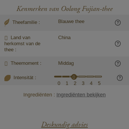
Kenmerken van Oolong Fujian-thee
Blauwe thee
Theefamilie :
Land van
China
herkomst van de
thee :
Theemoment :
Middag
Intensität :
0
1
2
3
4
5
Ingrediënten :
Ingrediënten bekijken
Deskundig advies