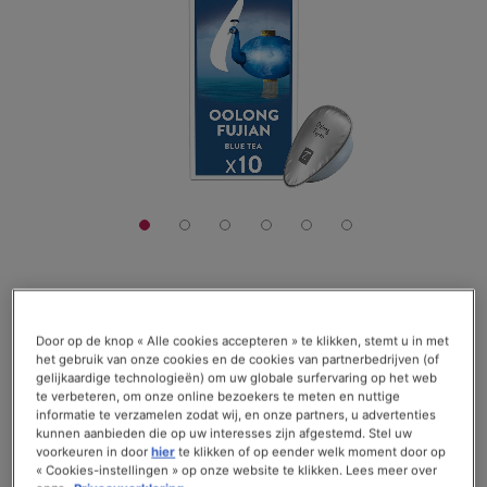
afbeeldingen-
gallerij
€ 4,90
Door op de knop « Alle cookies accepteren » te klikken, stemt u in met
De doos met 10 capsules
het gebruik van onze cookies en de cookies van partnerbedrijven (of
gelijkaardige technologieën) om uw globale surfervaring op het web
Waardering:
te verbeteren, om onze online bezoekers te meten en nuttige
Lees recensies (
1
)
informatie te verzamelen zodat wij, en onze partners, u advertenties
100
100
% of
Op voorraad
kunnen aanbieden die op uw interesses zijn afgestemd. Stel uw
voorkeuren in door
hier
te klikken of op eender welk moment door op
« Cookies-instellingen » op onze website te klikken. Lees meer over