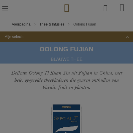
Ga
naar
de
inhoud
Voorpagina
Thee & Infusies
Oolong Fujian
Mijn selectie
OOLONG FUJIAN
BLAUWE THEE
Delicate Oolong Ti Kuan Yin uit Fujian in China, met
hele, opgerolde theebladeren die geuren onthullen van
biscuit, fruit en planten.
Ga
naar
het
einde
van
de