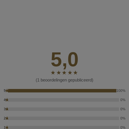
5,0
(1 beoordelingen gepubliceerd)
★
5
100%
★
4
0%
★
3
0%
★
2
0%
★
1
0%