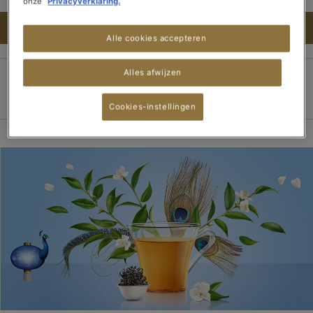
onze
Privacyverklaring.
IN WINKELWAGEN
Alle cookies accepteren
Alles afwijzen
100% veilige betaling
Bezorging binnen 3
Gratis verzending
dagen
vanaf 15 theedozen
Cookies-instellingen