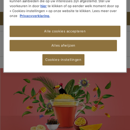
kunnen aanbieden die op uw interesses zijn afgestemd. Stel uw
voorkeuren in door
hier
te klikken of op eender welk moment door op
« Cookies-instellingen » op onze website te klikken. Lees meer over
onze
Privacyverklaring.
IN WINKELWAGEN
Alle cookies accepteren
Alles afwijzen
100% veilige betaling
Bezorging binnen 3
Gratis verzending
dagen
vanaf 15 theedozen
Cookies-instellingen