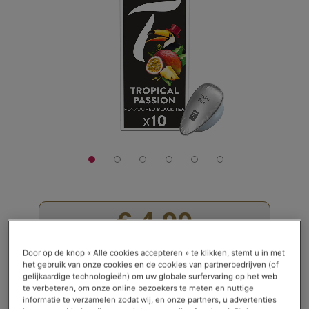
de
afbeeldingen-
gallerij
€ 4,90
De doos met 10 capsules
Door op de knop « Alle cookies accepteren » te klikken, stemt u in met
het gebruik van onze cookies en de cookies van partnerbedrijven (of
Waardering:
Lees recensies (
1
)
gelijkaardige technologieën) om uw globale surfervaring op het web
100
100
% of
Op voorraad
te verbeteren, om onze online bezoekers te meten en nuttige
informatie te verzamelen zodat wij, en onze partners, u advertenties