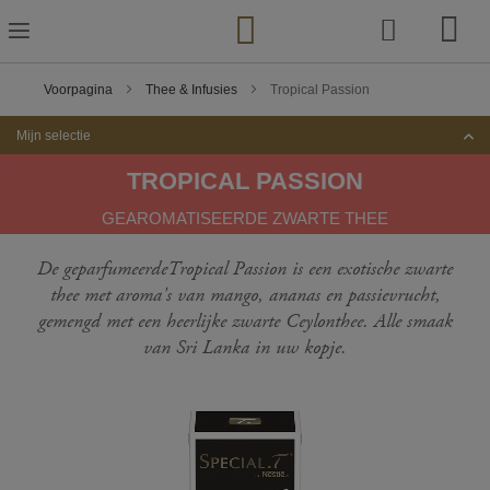
Ga
naar
de
inhoud
Voorpagina
Thee & Infusies
Tropical Passion
Mijn selectie
TROPICAL PASSION
GEAROMATISEERDE ZWARTE THEE
De geparfumeerdeTropical Passion is een exotische zwarte
thee met aroma's van mango, ananas en passievrucht,
gemengd met een heerlijke zwarte Ceylonthee. Alle smaak
van Sri Lanka in uw kopje.
Ga
naar
het
einde
van