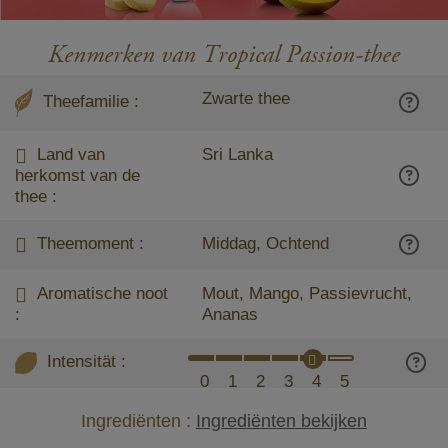
Kenmerken van Tropical Passion-thee
Zwarte thee
Theefamilie :
Land van
Sri Lanka
herkomst van de
thee :
Theemoment :
Middag, Ochtend
Aromatische noot
Mout, Mango, Passievrucht,
:
Ananas
Intensität :
0
1
2
3
4
5
Ingrediënten :
Ingrediënten bekijken