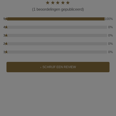
(1 beoordelingen gepubliceerd)
★
5
100%
★
4
0%
★
3
0%
★
2
0%
★
1
0%
SCHRIJF EEN REVIEW