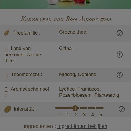
Kenmerken van Rose Amour-thee
Groene thee
Theefamilie :
Land van
China
herkomst van de
thee :
Theemoment :
Middag, Ochtend
Aromatische noot
Lychee, Framboos,
:
Rozenbloesem, Plantaardig
Intensität :
0
1
2
3
4
5
Ingrediënten :
Ingrediënten bekijken