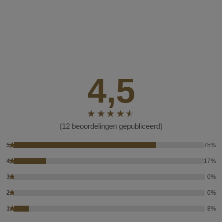
4,5
(12 beoordelingen gepubliceerd)
★
5
75%
★
4
17%
★
3
0%
★
2
0%
★
1
8%