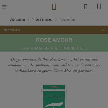
Ga
naar
de
inhoud
Voorpagina
Thee & Infusies
Rose Amour
Mijn selectie
ROSE AMOUR
GEAROMATISEERDE GROENE THEE
De gearomatiseerde thee Rose Amour is het verrassende
resultaat van de combinatie van zachte aroma’s van rozen
en frambozen en groene Chun Mee- en parelthee.
Ga
naar
het
einde
van
de