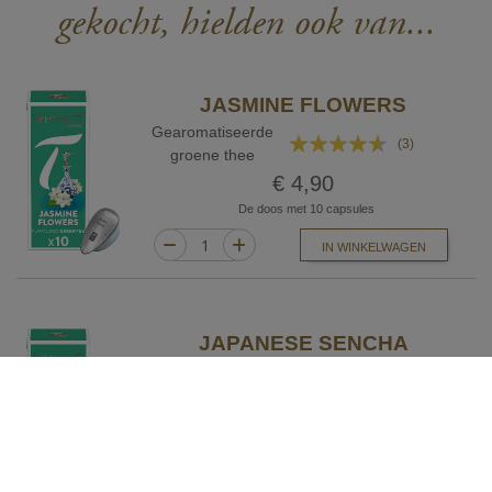
gekocht, hielden ook van...
JASMINE FLOWERS
Gearomatiseerde
Waardering:
(3)
groene thee
87%
€ 4,90
De doos met 10 capsules
IN WINKELWAGEN
JAPANESE SENCHA
Biologische groene
Waardering:
(2)
thee
100%
€ 4,90
De doos met 10 capsules
IN WINKELWAGEN