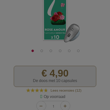
afbeeldingen-
gallerij
€ 4,90
De doos met 10 capsules
Waardering:
Lees recensies (
12
)
90
100
% of
Op voorraad