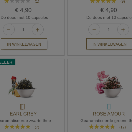
(1)
(9)
20%
93%
€ 4,90
€ 4,90
De doos met 10 capsules
De doos met 10 capsule
IN WINKELWAGEN
IN WINKELWAGEN
ELLER
EARL GREY
ROSE AMOUR
aromatiseerde zwarte thee
Gearomatiseerde groene t
Waardering:
Waardering:
(7)
(12)