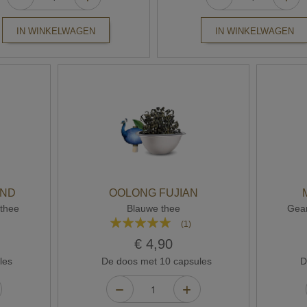
IN WINKELWAGEN
IN WINKELWAGEN
AND
OOLONG FUJIAN
thee
Blauwe thee
Gear
Waardering:
(1)
100%
€ 4,90
les
De doos met 10 capsules
De