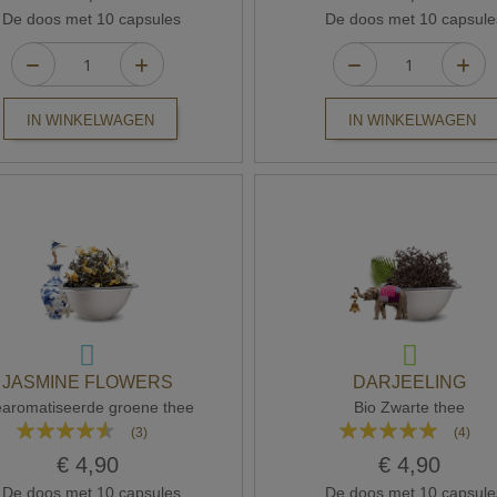
De doos met 10 capsules
De doos met 10 capsule
IN WINKELWAGEN
IN WINKELWAGEN
JASMINE FLOWERS
DARJEELING
aromatiseerde groene thee
Bio Zwarte thee
Waardering:
Waardering:
(3)
(4)
87%
100%
€ 4,90
€ 4,90
De doos met 10 capsules
De doos met 10 capsule