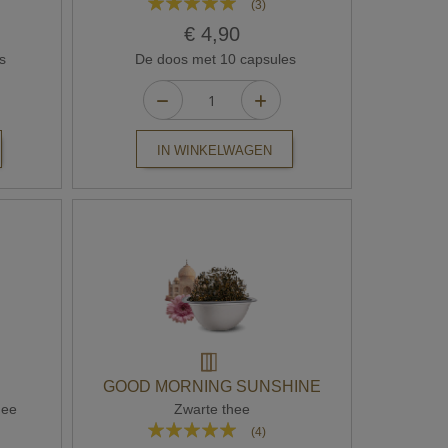
(3)
100%
€ 4,90
s
De doos met 10 capsules
IN WINKELWAGEN
GOOD MORNING SUNSHINE
hee
Zwarte thee
Waardering:
(4)