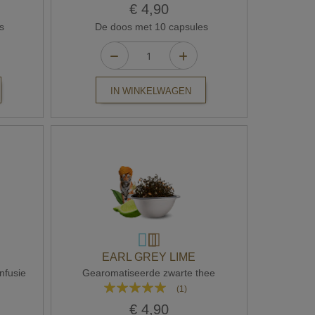
95%
€ 4,90
s
De doos met 10 capsules
IN WINKELWAGEN
EARL GREY LIME
nfusie
Gearomatiseerde zwarte thee
Waardering:
(1)
100%
€ 4,90