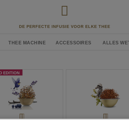
DE PERFECTE INFUSIE VOOR ELKE THEE
THEE MACHINE
ACCESSOIRES
ALLES WE
D EDITION
BLOOM & BLUE
ROOIBOS VANILLA