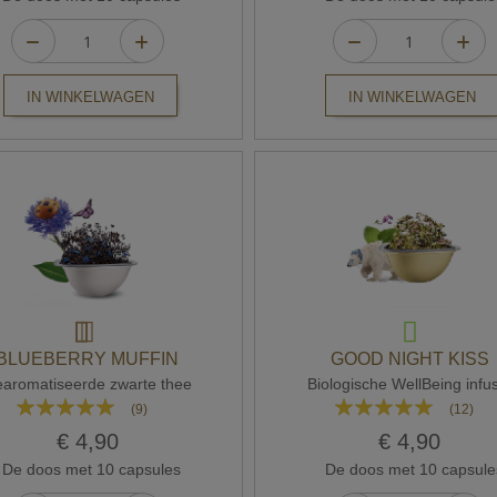
IN WINKELWAGEN
IN WINKELWAGEN
BLUEBERRY MUFFIN
GOOD NIGHT KISS
aromatiseerde zwarte thee
Biologische WellBeing infu
Waardering:
Waardering:
(9)
(12)
96%
97%
€ 4,90
€ 4,90
De doos met 10 capsules
De doos met 10 capsule