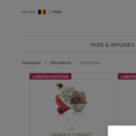
Ga
naar
Taal
Help
Uw land :
de
inhoud
THEE & INFUSIES
Voorpagina
Old products
Accessories
LIMITED EDITION
LIMITE
SPARKY CHERRY