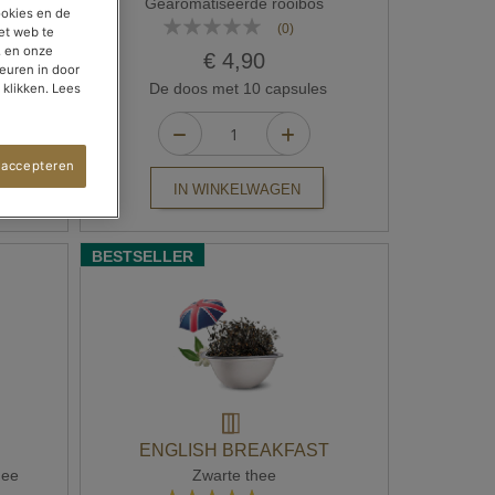
s
Gearomatiseerde rooibos
ookies en de
Waardering:
(0)
et web te
0%
, en onze
€ 4,90
euren in door
s
De doos met 10 capsules
 klikken. Lees
 accepteren
IN WINKELWAGEN
BESTSELLER
ENGLISH BREAKFAST
hee
Zwarte thee
Waardering: