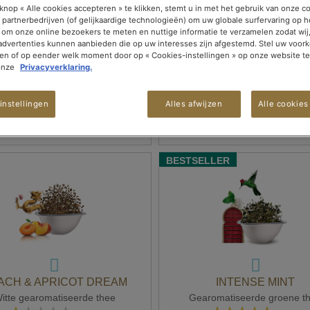
Gearomatiseerde rooibos
Gearomatiseerde rooibo
knop « Alle cookies accepteren » te klikken, stemt u in met het gebruik van onze c
Waardering:
Waardering:
(0)
(0)
 partnerbedrijven (of gelijkaardige technologieën) om uw globale surfervaring op h
0%
0%
 om onze online bezoekers te meten en nuttige informatie te verzamelen zodat wij
€ 4,90
€ 4,90
 advertenties kunnen aanbieden die op uw interesses zijn afgestemd. Stel uw voork
De doos met 10 capsules
De doos met 10 capsule
ken of op eender welk moment door op « Cookies-instellingen » op onze website te
onze
Privacyverklaring.
instellingen
Alles afwijzen
Alle cookies
IN WINKELWAGEN
IN WINKELWAGEN
BESTSELLER
ACH & APRICOT DREAM
INTENSE MINT
itte gearomatiseerde thee
Gearomatiseerde groene t
Waardering:
Waardering: