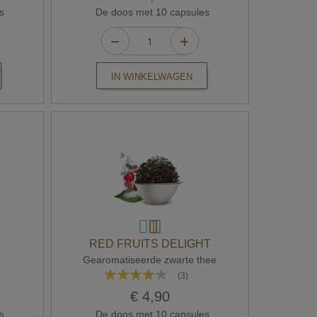
s
De doos met 10 capsules
IN WINKELWAGEN
RED FRUITS DELIGHT
Gearomatiseerde zwarte thee
Waardering:
(3)
80%
€ 4,90
s
De doos met 10 capsules