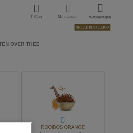
T. Club
Mijn account
Winkelwagen
SNELLE BESTELLING
TEN OVER THEE
ROOIBOS ORANGE