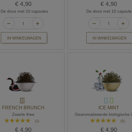
100%
90%
€ 4,90
€ 4,90
De doos met 10 capsules
De doos met 10 capsule
IN WINKELWAGEN
IN WINKELWAGEN
FRENCH BRUNCH
ICE MINT
Zwarte thee
Gearomatiseerde biologische i
Waardering:
Waardering:
(1)
(5)
100%
96%
€ 4,90
€ 4,90