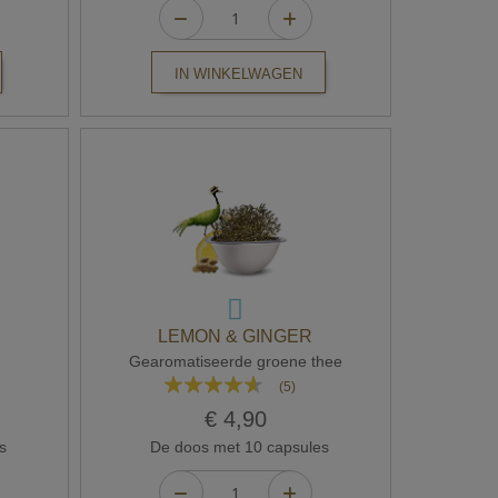
IN WINKELWAGEN
LEMON & GINGER
Gearomatiseerde groene thee
Waardering:
(5)
88%
€ 4,90
s
De doos met 10 capsules