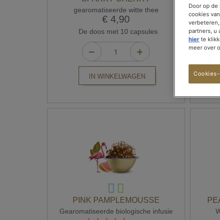
Door op de 
gearomatiseerde witte thee
cookies van
€ 4,90
verbeteren,
De doos met 10 capsules
partners, u
hier
te klik
meer over 
Cookies-
IN WINKELWAGEN
PINK PAMPLEMOUSSE
PE
Gearomatiseerde biologische infusie
W
Waardering: