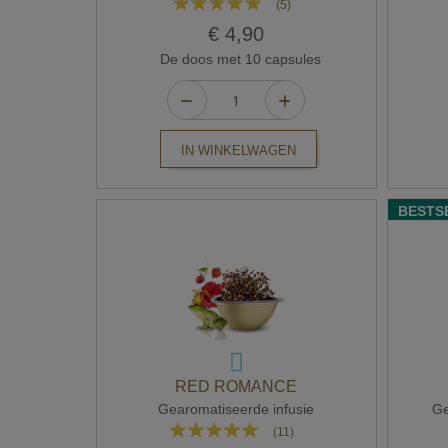
(5)
96%
€ 4,90
De doos met 10 capsules
IN WINKELWAGEN
BESTS
RED ROMANCE
Gearomatiseerde infusie
Ge
Waardering:
(11)