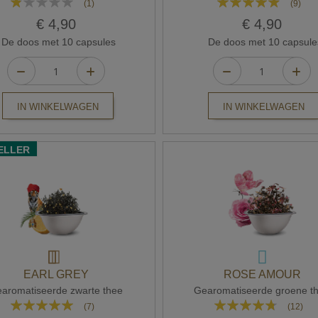
(1)
(9)
20%
93%
€ 4,90
€ 4,90
De doos met 10 capsules
De doos met 10 capsule
IN WINKELWAGEN
IN WINKELWAGEN
ELLER
EARL GREY
ROSE AMOUR
aromatiseerde zwarte thee
Gearomatiseerde groene t
Waardering:
Waardering:
(7)
(12)