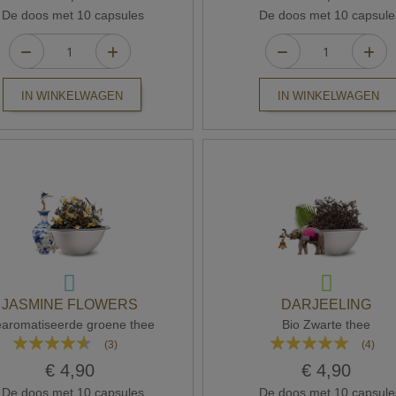
De doos met 10 capsules
De doos met 10 capsule
IN WINKELWAGEN
IN WINKELWAGEN
JASMINE FLOWERS
DARJEELING
aromatiseerde groene thee
Bio Zwarte thee
Waardering:
Waardering:
(3)
(4)
87%
100%
€ 4,90
€ 4,90
De doos met 10 capsules
De doos met 10 capsule