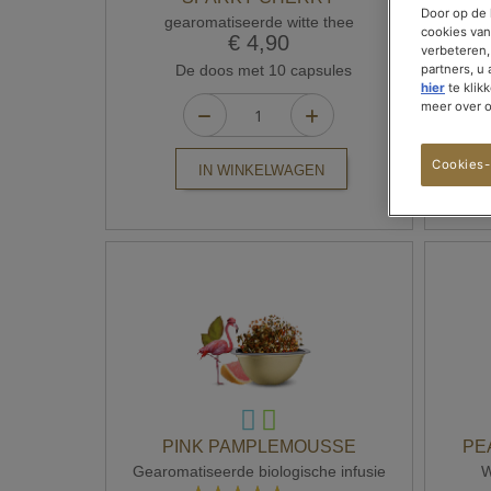
Door op de 
gearomatiseerde witte thee
cookies van
€ 4,90
verbeteren,
De doos met 10 capsules
partners, u
hier
te klik
meer over 
Cookies-
IN WINKELWAGEN
PINK PAMPLEMOUSSE
PE
Gearomatiseerde biologische infusie
W
Waardering: