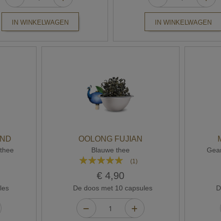
IN WINKELWAGEN
IN WINKELWAGEN
AND
OOLONG FUJIAN
thee
Blauwe thee
Gear
Waardering:
(1)
100%
€ 4,90
les
De doos met 10 capsules
De