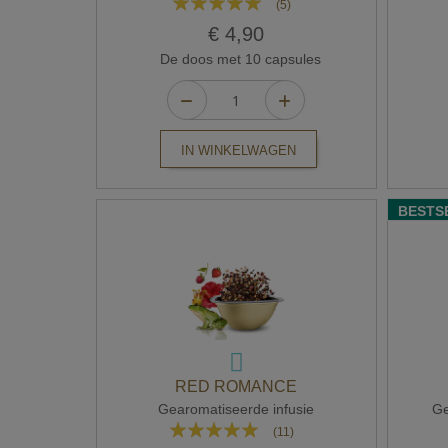
(5)
96%
€ 4,90
De doos met 10 capsules
IN WINKELWAGEN
BESTS
RED ROMANCE
Gearomatiseerde infusie
Ge
Waardering:
(11)