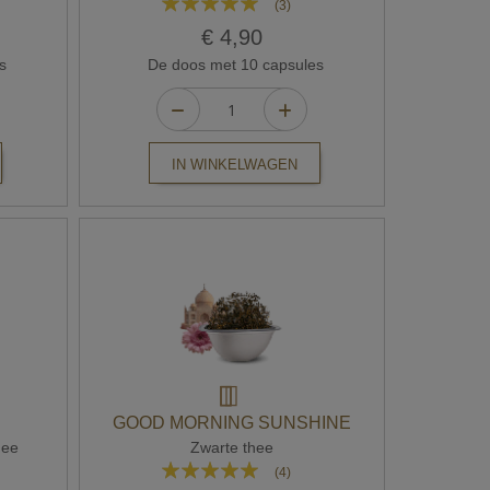
(3)
100%
€ 4,90
s
De doos met 10 capsules
IN WINKELWAGEN
GOOD MORNING SUNSHINE
hee
Zwarte thee
Waardering:
(4)