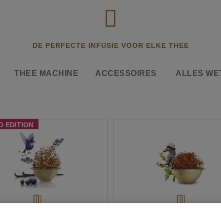
DE PERFECTE INFUSIE VOOR ELKE THEE
THEE MACHINE
ACCESSOIRES
ALLES WE
D EDITION
BLOOM & BLUE
ROOIBOS VANILLA