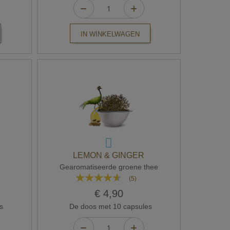
IN WINKELWAGEN
LEMON & GINGER
Gearomatiseerde groene thee
Waardering:
(5)
88%
€ 4,90
s
De doos met 10 capsules