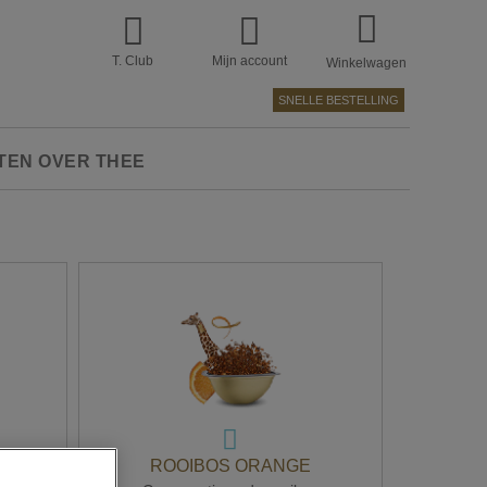
T. Club
Mijn account
Winkelwagen
SNELLE BESTELLING
TEN OVER THEE
ROOIBOS ORANGE