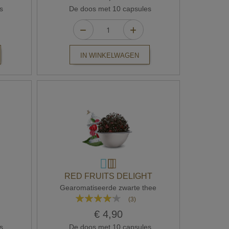
s
De doos met 10 capsules
IN WINKELWAGEN
RED FRUITS DELIGHT
Gearomatiseerde zwarte thee
Waardering:
(3)
80%
€ 4,90
s
De doos met 10 capsules