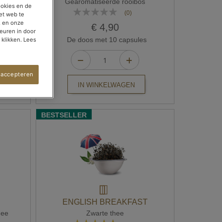
s
Gearomatiseerde rooibos
ookies en de
Waardering:
(0)
et web te
0%
, en onze
€ 4,90
euren in door
s
De doos met 10 capsules
 klikken. Lees
 accepteren
IN WINKELWAGEN
BESTSELLER
ENGLISH BREAKFAST
hee
Zwarte thee
Waardering: