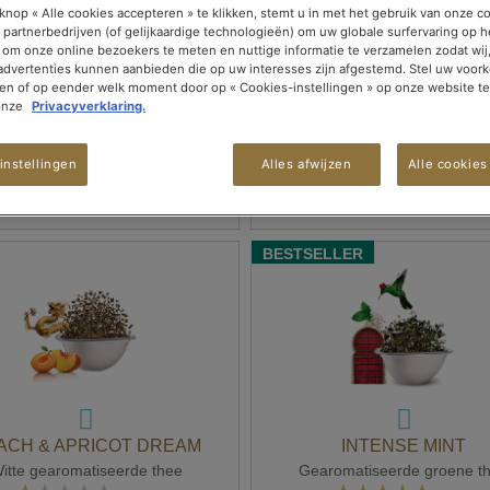
Gearomatiseerde rooibos
Gearomatiseerde rooibo
knop « Alle cookies accepteren » te klikken, stemt u in met het gebruik van onze c
Waardering:
Waardering:
(0)
(0)
 partnerbedrijven (of gelijkaardige technologieën) om uw globale surfervaring op h
0%
0%
 om onze online bezoekers te meten en nuttige informatie te verzamelen zodat wij
€ 4,90
€ 4,90
 advertenties kunnen aanbieden die op uw interesses zijn afgestemd. Stel uw voork
De doos met 10 capsules
De doos met 10 capsule
ken of op eender welk moment door op « Cookies-instellingen » op onze website te
onze
Privacyverklaring.
instellingen
Alles afwijzen
Alle cookies
IN WINKELWAGEN
IN WINKELWAGEN
BESTSELLER
ACH & APRICOT DREAM
INTENSE MINT
itte gearomatiseerde thee
Gearomatiseerde groene t
Waardering:
Waardering: