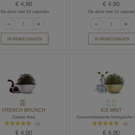
100%
90%
€ 4,90
€ 4,90
De doos met 10 capsules
De doos met 10 capsule
IN WINKELWAGEN
IN WINKELWAGEN
FRENCH BRUNCH
ICE MINT
Zwarte thee
Gearomatiseerde biologische i
Waardering:
Waardering:
(1)
(5)
100%
96%
€ 4,90
€ 4,90