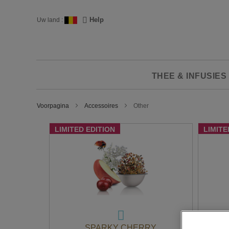
Ga
naar
Taal
Help
Uw land :
de
inhoud
THEE & INFUSIES
Voorpagina
Accessoires
Other
LIMITED EDITION
LIMITE
SPARKY CHERRY