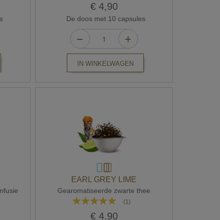
95%
€ 4,90
s
De doos met 10 capsules
IN WINKELWAGEN
EARL GREY LIME
nfusie
Gearomatiseerde zwarte thee
Waardering:
(1)
100%
€ 4,90